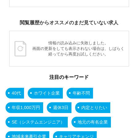
閲覧履歴からオススメのまだ見ていない求人
情報の読み込みに失敗しました。
画面の更新をしても表示されない場合は、しばらく
経ってから再度お試しください。
注目のキーワード
40代
ホワイト企業
年齢不問
年収1,000万円
週休3日
内定とりたい
SE（システムエンジニア）
地元の有名企業
地域未来牽引企業
キャリアチェンジ