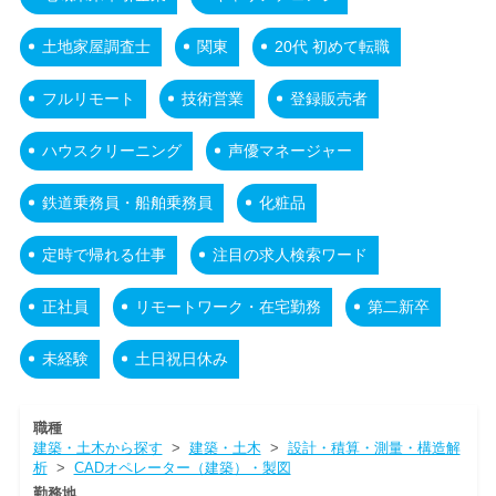
土地家屋調査士
関東
20代 初めて転職
フルリモート
技術営業
登録販売者
ハウスクリーニング
声優マネージャー
鉄道乗務員・船舶乗務員
化粧品
定時で帰れる仕事
注目の求人検索ワード
正社員
リモートワーク・在宅勤務
第二新卒
未経験
土日祝日休み
職種
建築・土木から探す
>
建築・土木
>
設計・積算・測量・構造解
析
>
CADオペレーター（建築）・製図
勤務地