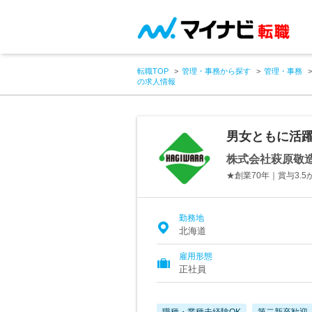
転職TOP
管理・事務から探す
管理・事務
の求人情報
男女ともに活躍
株式会社萩原敬
★創業70年｜賞与3.
勤務地
北海道
雇用形態
正社員
職種・業種未経験OK
第二新卒歓迎