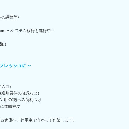
トの調整等)
ntoneへシステム移行も進行中！
迎！
フレッシュに～
入力)
(選別要件の確認など)
トン用の袋)への荷札つけ
に数回程度
ある倉庫へ、社用車で向かって作業します。