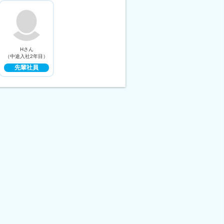
Hさん
（中途入社2年目）
先輩社員