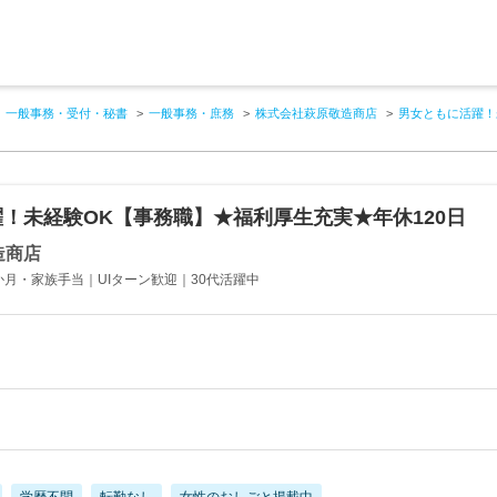
一般事務・受付・秘書
一般事務・庶務
株式会社萩原敬造商店
男女ともに活躍！
！未経験OK【事務職】★福利厚生充実★年休120日
造商店
5か月・家族手当｜UIターン歓迎｜30代活躍中
学歴不問
転勤なし
女性のおしごと掲載中