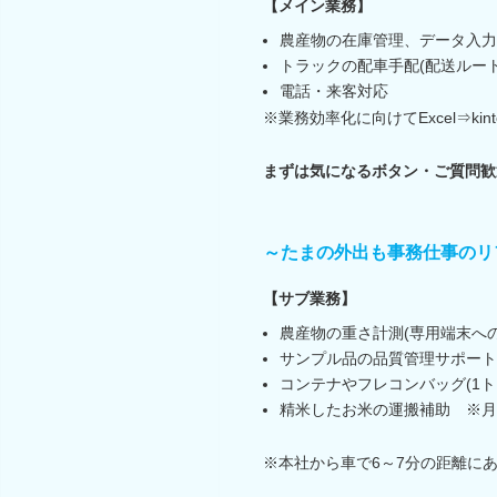
【メイン業務】
農産物の在庫管理、データ入力
トラックの配車手配(配送ルー
電話・来客対応
※業務効率化に向けてExcel⇒ki
まずは気になるボタン・ご質問歓
～たまの外出も事務仕事のリ
【サブ業務】
農産物の重さ計測(専用端末への
サンプル品の品質管理サポート
コンテナやフレコンバッグ(1
精米したお米の運搬補助 ※月
※本社から車で6～7分の距離に