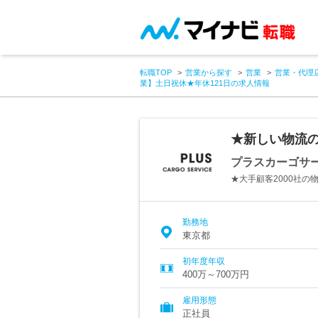
転職TOP
営業から探す
営業
営業・代理
業】土日祝休★年休121日の求人情報
★新しい物流の
プラスカーゴサ
★大手顧客2000社
勤務地
東京都
初年度年収
400万～700万円
雇用形態
正社員