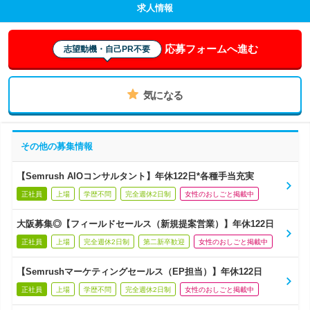
求人情報
応募フォームへ進む
志望動機・自己PR不要
気になる
その他の募集情報
【Semrush AIOコンサルタント】年休122日*各種手当充実
正社員
上場
学歴不問
完全週休2日制
女性のおしごと掲載中
大阪募集◎【フィールドセールス（新規提案営業）】年休122日
正社員
上場
完全週休2日制
第二新卒歓迎
女性のおしごと掲載中
【Semrushマーケティングセールス（EP担当）】年休122日
正社員
上場
学歴不問
完全週休2日制
女性のおしごと掲載中