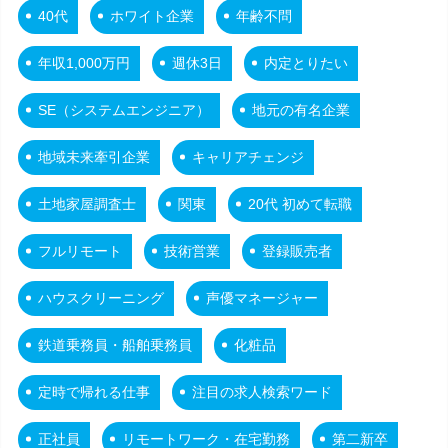
40代
ホワイト企業
年齢不問
年収1,000万円
週休3日
内定とりたい
SE（システムエンジニア）
地元の有名企業
地域未来牽引企業
キャリアチェンジ
土地家屋調査士
関東
20代 初めて転職
フルリモート
技術営業
登録販売者
ハウスクリーニング
声優マネージャー
鉄道乗務員・船舶乗務員
化粧品
定時で帰れる仕事
注目の求人検索ワード
正社員
リモートワーク・在宅勤務
第二新卒