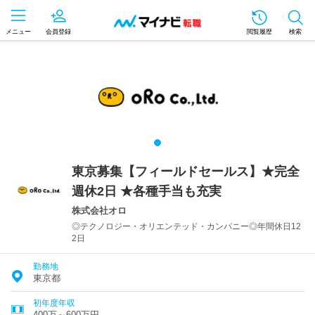
メニュー
会員登録
閲覧履歴
検索
東京募集【フィールドセールス】★完全
週休2日 ★各種手当も充実
株式会社オロ
◎テクノロジー・オリエンテッド・カンパニー◎年間休日12
2日
勤務地
東京都
初年度年収
400万～600万円