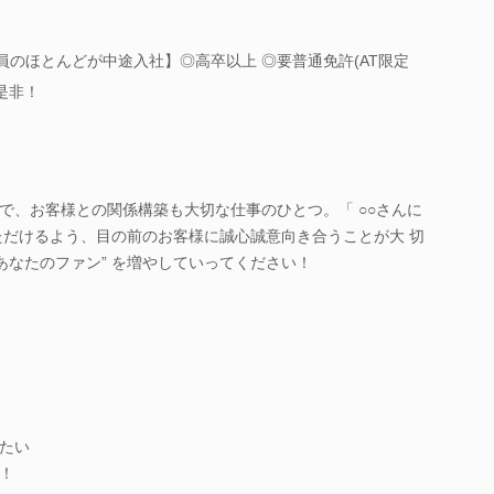
員のほとんどが中途入社】◎高卒以上 ◎要普通免許(AT限定
是非！
で、お客様との関係構築も大切な仕事のひとつ。「 ○○さんに
ただけるよう、目の前のお客様に誠心誠意向き合うことが大 切
あなたのファン” を増やしていってください！
たい
！