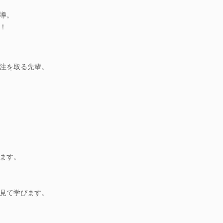
導。
！
注を取る先輩。
ます。
見て学びます。