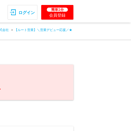
簡単1分
ログイン
会員登録
式会社
【ルート営業】＼営業デビュー応援／★
。