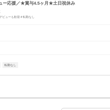
ー応援／★賞与4.5ヶ月★土日祝休み
社
員デビューも歓迎＃転勤なし
転勤なし