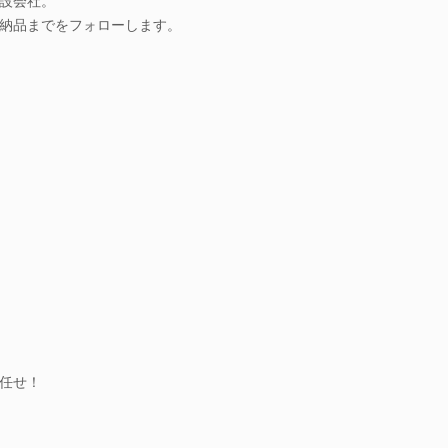
設会社。
納品までをフォローします。
任せ！