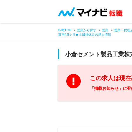
転職TOP
営業から探す
営業
営業・代理
賞与4.5ヶ月★土日祝休みの求人情報
小倉セメント製品工業株
この求人は現在
「掲載お知らせ」に登