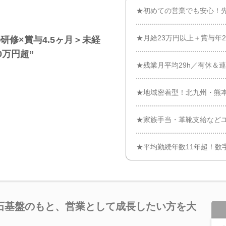
★初めての営業でも安心！
★月給23万円以上＋賞与年2
修×賞与4.5ヶ月＞未経
0万円超”
★残業月平均29h／有休＆
★地域密着型！北九州・熊
★家族手当・革靴支給など
★平均勤続年数11年超！数
石基盤のもと、営業として成長したい方を大