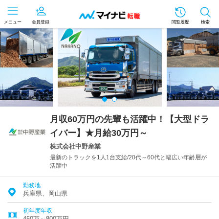
メニュー
会員登録
閲覧履歴
検索
月収60万円の先輩も活躍中！【大型ドラ
イバー】★月給30万円～
株式会社中野産業
最新のトラックを1人1台支給/20代～60代と幅広い年齢層が
活躍中
勤務地
兵庫県、岡山県
初年度年収
450万～800万円