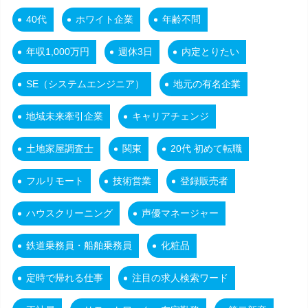
40代
ホワイト企業
年齢不問
年収1,000万円
週休3日
内定とりたい
SE（システムエンジニア）
地元の有名企業
地域未来牽引企業
キャリアチェンジ
土地家屋調査士
関東
20代 初めて転職
フルリモート
技術営業
登録販売者
ハウスクリーニング
声優マネージャー
鉄道乗務員・船舶乗務員
化粧品
定時で帰れる仕事
注目の求人検索ワード