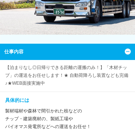
仕事内容
【泊まりなし◎日帰りできる距離の運搬のみ！】「木材チッ
プ」の運送をお任せします！★ 自動荷降ろし装置なども完備
♪★WEB面接実施中
具体的には
製材端材や森林で間引かれた枝などの
チップ・建築廃材の、製紙工場や
バイオマス発電所などへの運送をお任せ！