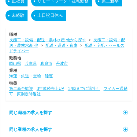
正社員
リモートワーク・在宅勤務
第二新卒
未経験
土日祝日休み
職種
技能工・設備・配送・農林水産 他から探す
>
技能工・設備・配
送・農林水産 他
>
配送・運送・倉庫
>
配送・宅配・セールス
ドライバー
勤務地
岡山県
兵庫県
真庭市
丹波市
業種
海運・鉄道・空輸・陸運
特徴
第二新卒歓迎
3年連続売上UP
17時までに退社可
マイカー通勤
可
原則定時退社
同じ職種の求人を探す
同じ業種の求人を探す