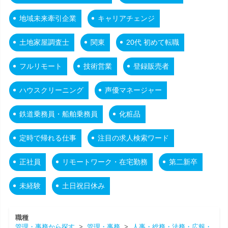
地域未来牽引企業
キャリアチェンジ
土地家屋調査士
関東
20代 初めて転職
フルリモート
技術営業
登録販売者
ハウスクリーニング
声優マネージャー
鉄道乗務員・船舶乗務員
化粧品
定時で帰れる仕事
注目の求人検索ワード
正社員
リモートワーク・在宅勤務
第二新卒
未経験
土日祝日休み
職種
管理・事務から探す
>
管理・事務
>
人事・総務・法務・広報・