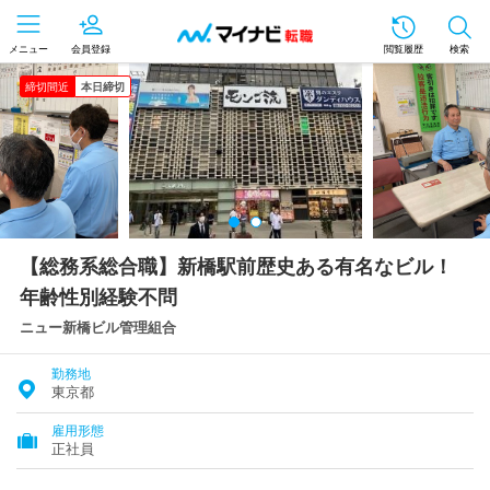
メニュー
会員登録
閲覧履歴
検索
締切間近
本日締切
【総務系総合職】新橋駅前歴史ある有名なビル！
年齢性別経験不問
ニュー新橋ビル管理組合
勤務地
東京都
雇用形態
正社員