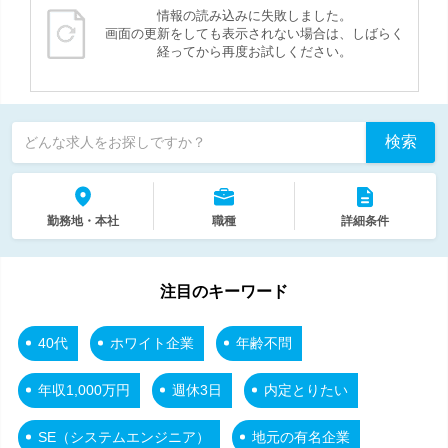
情報の読み込みに失敗しました。
画面の更新をしても表示されない場合は、しばらく
経ってから再度お試しください。
検索
どんな求人をお探しですか？
勤務地・本社
職種
詳細条件
注目のキーワード
40代
ホワイト企業
年齢不問
年収1,000万円
週休3日
内定とりたい
SE（システムエンジニア）
地元の有名企業