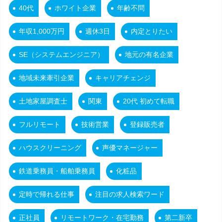
40代
ホワイト企業
年齢不問
年収1,000万円
週休3日
内定とりたい
SE（システムエンジニア）
地元の有名企業
地域未来牽引企業
キャリアチェンジ
土地家屋調査士
関東
20代 初めて転職
フルリモート
技術営業
登録販売者
ハウスクリーニング
声優マネージャー
鉄道乗務員・船舶乗務員
化粧品
定時で帰れる仕事
注目の求人検索ワード
正社員
リモートワーク・在宅勤務
第二新卒