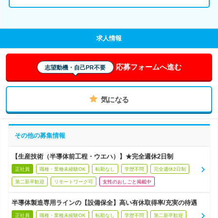
求人情報
応募フォームへ進む
志望動機・自己PR不要
気になる
その他の募集情報
【生産技術（半導体前工程・ウエハ）】★完全週休2日制
正社員
職種・業種未経験OK
転勤なし
学歴不問
完全週休2日制
第二新卒歓迎
リモートワーク可
女性のおしごと掲載中
半導体製造専用ラインの【設備保全】高い有休取得率/充実の待遇
正社員
職種・業種未経験OK
転勤なし
学歴不問
第二新卒歓迎