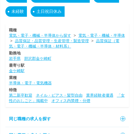
未経験
土日祝日休み
職種
電気・電子・機械・半導体から探す
>
電気・電子・機械・半導体
>
品質保証・品質管理・生産管理・製造管理
>
品質保証（電
気・電子・機械・半導体・材料系）
勤務地
岩手県
胆沢郡金ケ崎町
最寄り駅
金ケ崎駅
業種
半導体・電子・電気機器
特徴
第二新卒歓迎
ネイル・ピアス・髪型自由
業界経験者優遇
「女
性のおしごと」掲載中
オフィス内禁煙・分煙
同じ職種の求人を探す