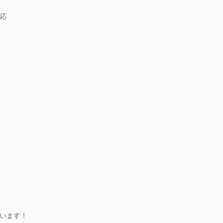
応
）
います！