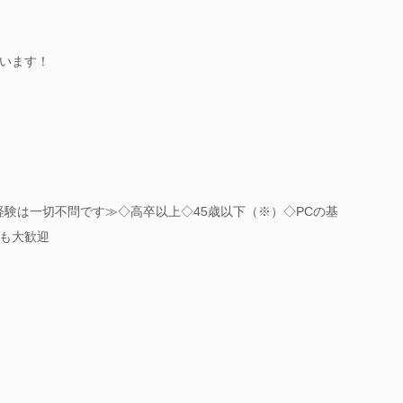
います！
経験は一切不問です≫◇高卒以上◇45歳以下（※）◇PCの基
も大歓迎