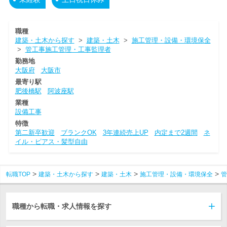
職種
建築・土木から探す
>
建築・土木
>
施工管理・設備・環境保全
>
管工事施工管理・工事監理者
勤務地
大阪府
大阪市
最寄り駅
肥後橋駅
阿波座駅
業種
設備工事
特徴
第二新卒歓迎
ブランクOK
3年連続売上UP
内定まで2週間
ネ
イル・ピアス・髪型自由
転職TOP
建築・土木から探す
建築・土木
施工管理・設備・環境保全
管
職種から転職・求人情報を探す