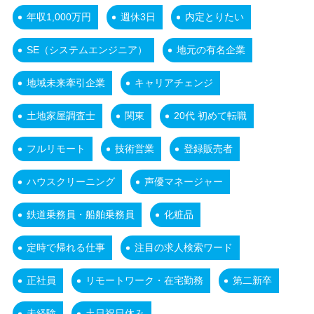
年収1,000万円
週休3日
内定とりたい
SE（システムエンジニア）
地元の有名企業
地域未来牽引企業
キャリアチェンジ
土地家屋調査士
関東
20代 初めて転職
フルリモート
技術営業
登録販売者
ハウスクリーニング
声優マネージャー
鉄道乗務員・船舶乗務員
化粧品
定時で帰れる仕事
注目の求人検索ワード
正社員
リモートワーク・在宅勤務
第二新卒
未経験
土日祝日休み