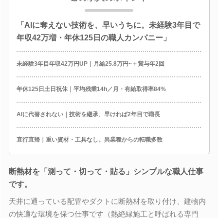
「AIに奪えない技術を、早いうちに。未経験3年目で
年収42万増・年休125日の職人カンパニー」
未経験3年目年収42万円UP｜月給25.8万円~＋賞与年2回
年休125日土日祝休｜平均残業14h／月・有給取得率84%
AIに代替されない｜技術を継承、早ければ2年目で職長
直行直帰｜重い資材・工具なし。異業種からの転職多数
断熱材を「測って・切って・貼る」シンプルな職人仕事
です。
天井に通っている配管やダクトに断熱材を取り付け、建物内
の快適な環境を保つ仕事です（熱絶縁施工と呼ばれる専門