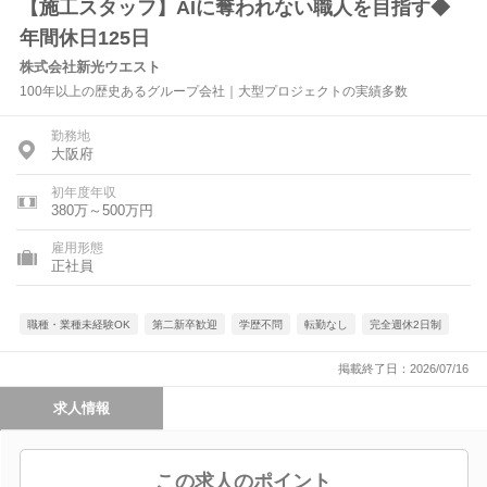
【施工スタッフ】AIに奪われない職人を目指す◆
年間休日125日
株式会社新光ウエスト
100年以上の歴史あるグループ会社｜大型プロジェクトの実績多数
勤務地
大阪府
初年度年収
380万～500万円
雇用形態
正社員
職種・業種未経験OK
第二新卒歓迎
学歴不問
転勤なし
完全週休2日制
掲載終了日：2026/07/16
求人情報
この求人のポイント