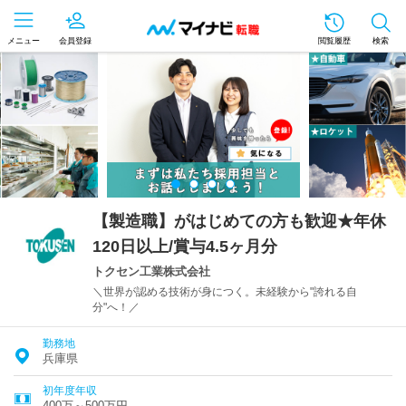
メニュー
会員登録
閲覧履歴
検索
【製造職】がはじめての方も歓迎★年休
120日以上/賞与4.5ヶ月分
トクセン工業株式会社
＼世界が認める技術が身につく。未経験から"誇れる自
分"へ！／
勤務地
兵庫県
初年度年収
400万～500万円