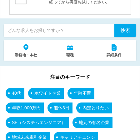
経ってから再度お試しください。
検索
どんな求人をお探しですか？
勤務地・本社
職種
詳細条件
注目のキーワード
40代
ホワイト企業
年齢不問
年収1,000万円
週休3日
内定とりたい
SE（システムエンジニア）
地元の有名企業
地域未来牽引企業
キャリアチェンジ