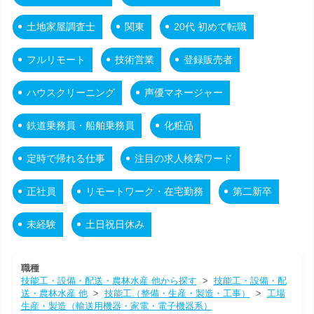
土地家屋調査士
関東
20代 初めて転職
フルリモート
技術営業
登録販売者
ハウスクリーニング
声優マネージャー
鉄道乗務員・船舶乗務員
化粧品
定時で帰れる仕事
注目の求人検索ワード
正社員
リモートワーク・在宅勤務
第二新卒
未経験
土日祝日休み
職種
技能工・設備・配送・農林水産 他から探す
>
技能工・設備・配
送・農林水産 他
>
技能工（整備・生産・製造・工事）
>
工場
生産・製造（輸送用機器・家電・電子機器系）