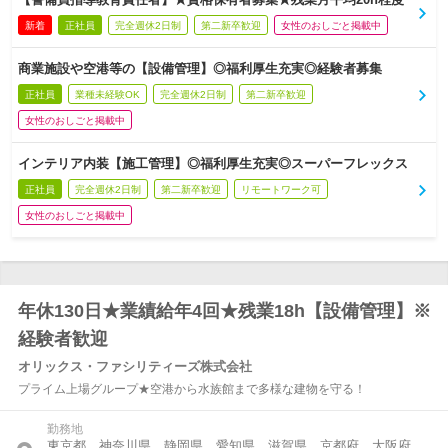
新着
正社員
完全週休2日制
第二新卒歓迎
女性のおしごと掲載中
商業施設や空港等の【設備管理】◎福利厚生充実◎経験者募集
正社員
業種未経験OK
完全週休2日制
第二新卒歓迎
女性のおしごと掲載中
インテリア内装【施工管理】◎福利厚生充実◎スーパーフレックス
正社員
完全週休2日制
第二新卒歓迎
リモートワーク可
女性のおしごと掲載中
年休130日★業績給年4回★残業18h【設備管理】※
経験者歓迎
オリックス・ファシリティーズ株式会社
プライム上場グループ★空港から水族館まで多様な建物を守る！
勤務地
東京都、神奈川県、静岡県、愛知県、滋賀県、京都府、大阪府、