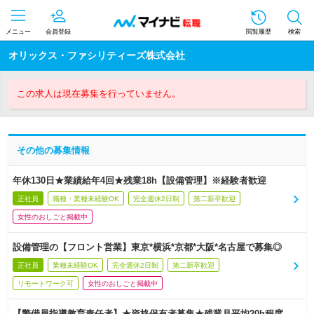
メニュー
会員登録
閲覧履歴
検索
オリックス・ファシリティーズ株式会社
この求人は現在募集を行っていません。
その他の募集情報
年休130日★業績給年4回★残業18h【設備管理】※経験者歓迎
正社員
職種・業種未経験OK
完全週休2日制
第二新卒歓迎
女性のおしごと掲載中
設備管理の【フロント営業】東京*横浜*京都*大阪*名古屋で募集◎
正社員
業種未経験OK
完全週休2日制
第二新卒歓迎
リモートワーク可
女性のおしごと掲載中
【警備員指導教育責任者】★資格保有者募集★残業月平均20h程度