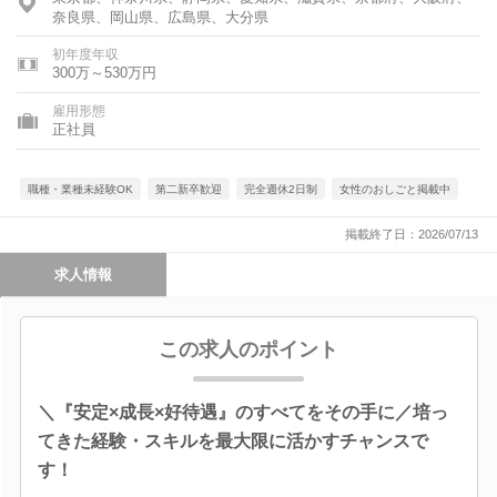
奈良県、岡山県、広島県、大分県
初年度年収
300万～530万円
雇用形態
正社員
職種・業種未経験OK
第二新卒歓迎
完全週休2日制
女性のおしごと掲載中
掲載終了日：2026/07/13
求人情報
この求人のポイント
＼『安定×成長×好待遇』のすべてをその手に／培っ
てきた経験・スキルを最大限に活かすチャンスで
す！