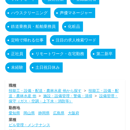
ハウスクリーニング
声優マネージャー
鉄道乗務員・船舶乗務員
化粧品
定時で帰れる仕事
注目の求人検索ワード
正社員
リモートワーク・在宅勤務
第二新卒
未経験
土日祝日休み
職種
技能工・設備・配送・農林水産 他から探す
>
技能工・設備・配
送・農林水産 他
>
施設・設備管理・警備・清掃
>
設備管理・
保守（ガス・空調・上下水・消防等）
勤務地
愛知県
岡山県
静岡県
広島県
大阪府
業種
ビル管理・メンテナンス