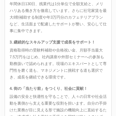
年間休日130日、残業代は1分単位で全額支給と、メリ
ハリある働き方を徹底しています。さらに社宅家賃を最
大8割補助する制度や年3万円分のカフェテリアプラン
など、生活面まで配慮したサポートが整い、安心して仕
事に集中できます。
3. 継続的なスキルアップ支援で成長をサポート！
資格取得時の受験料補助や合格祝い金、月額手当最大
7.5万円をはじめ、社内講座や外部セミナーへの参加も
勤務扱いで認められます。現場のエキスパートとして専
門性を磨く道も、マネジメントに挑戦する道も選択で
き、成長を継続できる環境です。
4. 街の「当たり前」をつくり、社会に貢献！
設備の安全と快適性を守ることで、人々の日常や社会活
動を裏側から支える重要な役割を担います。自分の手掛
けた業務が目に見える形で施設の機能向上に直結するた