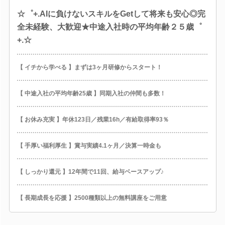
☆゜+.AIに負けないスキルをGetして将来も安心◎完
全未経験、大歓迎★中途入社時の平均年齢２５歳゜
+.☆
【 イチから学べる 】まずは3ヶ月研修からスタート！
【 中途入社の平均年齢25歳 】同期入社の仲間も多数！
【 お休み充実 】年休123日／残業16h／有給取得率93％
【 手厚い福利厚生 】賞与実績4.1ヶ月／決算一時金も
【 しっかり還元 】12年間で11回、給与ベースアップ♪
【 長期成長を応援 】2500種類以上の無料講座をご用意