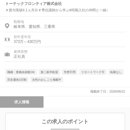
トーテックフロンティア株式会社
＃賞与実績4.1ヵ月分＃専任講師から学ぶ#同期入社の仲間と一緒♪
勤務地
岐阜県、愛知県、三重県
初年度年収
373万～430万円
雇用形態
正社員
職種・業種未経験OK
第二新卒歓迎
学歴不問
リモートワーク可
転勤なし
完全週休2日制
女性のおしごと掲載中
掲載終了日：2026/06/22
求人情報
この求人のポイント