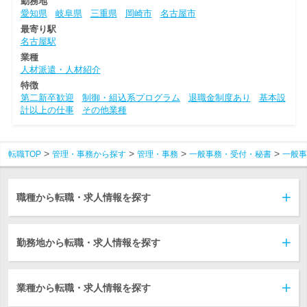
勤務地
愛知県
岐阜県
三重県
岡崎市
名古屋市
最寄り駅
名古屋駅
業種
人材派遣・人材紹介
特徴
第二新卒歓迎
制御・組込系プログラム
退職金制度あり
基本設
計以上の仕事
その他業種
転職TOP
管理・事務から探す
管理・事務
一般事務・受付・秘書
一般事
職種から転職・求人情報を探す
勤務地から転職・求人情報を探す
業種から転職・求人情報を探す