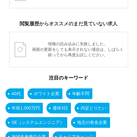
閲覧履歴からオススメのまだ見ていない求人
情報の読み込みに失敗しました。
画面の更新をしても表示されない場合は、しばらく
経ってから再度お試しください。
注目のキーワード
40代
ホワイト企業
年齢不問
年収1,000万円
週休3日
内定とりたい
SE（システムエンジニア）
地元の有名企業
地域未来牽引企業
キャリアチェンジ