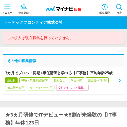
メニュー
会員登録
閲覧履歴
検索
トーテックフロンティア株式会社
この求人は現在募集を行っていません。
その他の募集情報
3カ月でプロへ！同期+専任講師と学べる【IT事務】平均年齢25歳
正社員
職種・業種未経験OK
転勤なし
学歴不問
完全週休2日制
第二新卒歓迎
リモートワーク可
女性のおしごと掲載中
★3ヵ月研修でITデビュー★8割が未経験の【IT事
務】年休123日