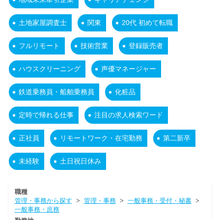
土地家屋調査士
関東
20代 初めて転職
フルリモート
技術営業
登録販売者
ハウスクリーニング
声優マネージャー
鉄道乗務員・船舶乗務員
化粧品
定時で帰れる仕事
注目の求人検索ワード
正社員
リモートワーク・在宅勤務
第二新卒
未経験
土日祝日休み
職種
管理・事務から探す
>
管理・事務
>
一般事務・受付・秘書
>
一般事務・庶務