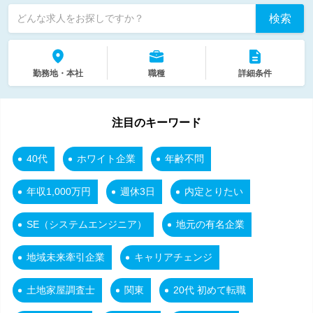
検索
どんな求人をお探しですか？
勤務地・本社
職種
詳細条件
注目のキーワード
40代
ホワイト企業
年齢不問
年収1,000万円
週休3日
内定とりたい
SE（システムエンジニア）
地元の有名企業
地域未来牽引企業
キャリアチェンジ
土地家屋調査士
関東
20代 初めて転職