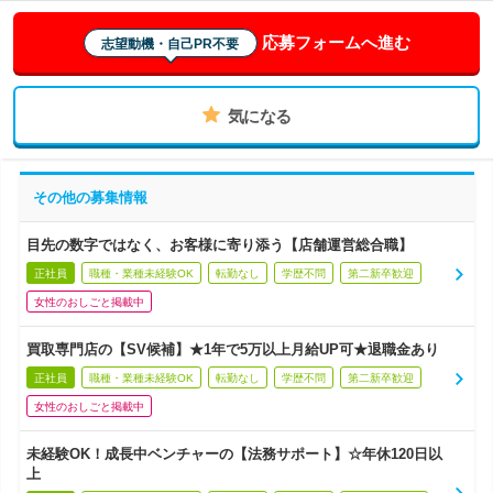
応募フォームへ進む
志望動機・自己PR不要
気になる
その他の募集情報
目先の数字ではなく、お客様に寄り添う【店舗運営総合職】
正社員
職種・業種未経験OK
転勤なし
学歴不問
第二新卒歓迎
女性のおしごと掲載中
買取専門店の【SV候補】★1年で5万以上月給UP可★退職金あり
正社員
職種・業種未経験OK
転勤なし
学歴不問
第二新卒歓迎
女性のおしごと掲載中
未経験OK！成長中ベンチャーの【法務サポート】☆年休120日以
上