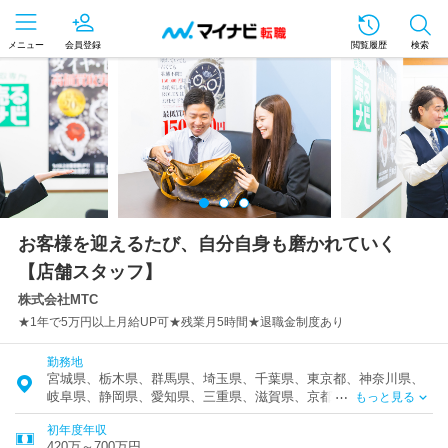
メニュー
会員登録
閲覧履歴
検索
お客様を迎えるたび、自分自身も磨かれていく
【店舗スタッフ】
株式会社MTC
★1年で5万円以上月給UP可★残業月5時間★退職金制度あり
勤務地
宮城県、栃木県、群馬県、埼玉県、千葉県、東京都、神奈川県、
岐阜県、静岡県、愛知県、三重県、滋賀県、京都府、大阪府、兵
もっと見る
庫県、島根県、岡山県、広島県、山口県、香川県、福岡県、佐賀
初年度年収
県、熊本県
420万～700万円