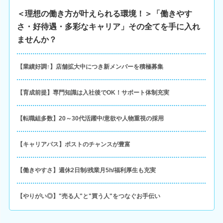
＜理想の働き方が叶えられる環境！＞「働きやす
さ・好待遇・多彩なキャリア」その全てを手に入れ
ませんか？
【業績好調↑】店舗拡大中につき新メンバーを積極募集
【育成前提】専門知識は入社後でOK！サポート体制充実
【転職組多数】20～30代活躍中/意欲や人物重視の採用
【キャリアパス】ポストのチャンスが豊富
【働きやすさ】週休2日制/残業月5h/福利厚生も充実
【やりがい◎】"売る人"と"買う人"をつなぐお手伝い