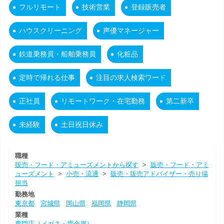
フルリモート
技術営業
登録販売者
ハウスクリーニング
声優マネージャー
鉄道乗務員・船舶乗務員
化粧品
定時で帰れる仕事
注目の求人検索ワード
正社員
リモートワーク・在宅勤務
第二新卒
未経験
土日祝日休み
職種
販売・フード・アミューズメントから探す
>
販売・フード・アミ
ューズメント
>
小売・流通
>
販売・販売アドバイザー・売り場
担当
勤務地
東京都
宮城県
岡山県
福岡県
静岡県
業種
専門店（メガネ・貴金属）