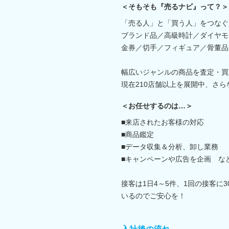
＜そもそも『売るナビ』って？＞
「売る人」と「買う人」をつなぐ
ブランド品／高級時計／ダイヤモ
金券／切手／フィギュア／骨董品 e
幅広いジャンルの商品を査定・買
現在210店舗以上を展開中、さ
＜お任せするのは…＞
■来店されたお客様の対応
■商品鑑定
■データ収集＆分析、卸し業務
■キャンペーンや広告を企画 な
接客は1日4～5件、1回の接客に
いるのでご安心を！