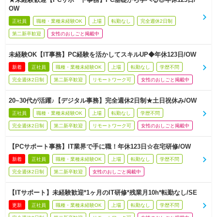
OW
正社員
職種・業種未経験OK
上場
転勤なし
完全週休2日制
第二新卒歓迎
女性のおしごと掲載中
未経験OK【IT事務】PC経験を活かしてスキルUP◆年休123日/OW
新着
正社員
職種・業種未経験OK
上場
転勤なし
学歴不問
完全週休2日制
第二新卒歓迎
リモートワーク可
女性のおしごと掲載中
20~30代が活躍♪【デジタル事務】完全週休2日制★土日祝休み/OW
正社員
職種・業種未経験OK
上場
転勤なし
学歴不問
完全週休2日制
第二新卒歓迎
リモートワーク可
女性のおしごと掲載中
【PCサポート事務】IT業界で手に職！年休123日☆在宅研修/OW
新着
正社員
職種・業種未経験OK
上場
転勤なし
学歴不問
完全週休2日制
第二新卒歓迎
女性のおしごと掲載中
【ITサポート】未経験歓迎*1ヶ月のIT研修*残業月10h*転勤なし/SE
更新
正社員
職種・業種未経験OK
上場
転勤なし
学歴不問