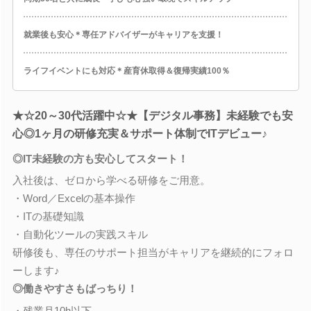
就業後も安心＊専任アドバイザーがキャリアを支援！
ライフイベントにも対応＊産育休取得＆復帰実績100％
★☆20～30代活躍中☆★【デジタル事務】未経験でも安
心◎1ヶ月の研修充実＆サポート体制でITデビュー♪
◎IT未経験の方も安心してスタート！
入社後は、ゼロから学べる研修をご用意。
・Word／Excelの基本操作
・ITの基礎知識
・自動化ツールの実践スキル
研修後も、専任のサポート担当がキャリアを継続的にフォロ
ーします♪
◎働きやすさもばっちり！
・残業月10h以下