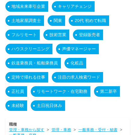
地域未来牽引企業
キャリアチェンジ
土地家屋調査士
関東
20代 初めて転職
フルリモート
技術営業
登録販売者
ハウスクリーニング
声優マネージャー
鉄道乗務員・船舶乗務員
化粧品
定時で帰れる仕事
注目の求人検索ワード
正社員
リモートワーク・在宅勤務
第二新卒
未経験
土日祝日休み
職種
管理・事務から探す
>
管理・事務
>
一般事務・受付・秘書
>