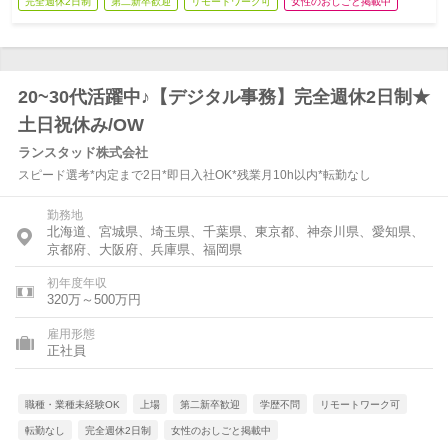
完全週休2日制
第二新卒歓迎
リモートワーク可
女性のおしごと掲載中
20~30代活躍中♪【デジタル事務】完全週休2日制★
土日祝休み/OW
ランスタッド株式会社
スピード選考*内定まで2日*即日入社OK*残業月10h以内*転勤なし
勤務地
北海道、宮城県、埼玉県、千葉県、東京都、神奈川県、愛知県、
京都府、大阪府、兵庫県、福岡県
初年度年収
320万～500万円
雇用形態
正社員
職種・業種未経験OK
上場
第二新卒歓迎
学歴不問
リモートワーク可
転勤なし
完全週休2日制
女性のおしごと掲載中