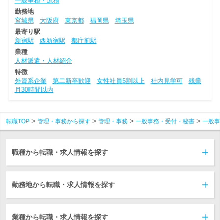
一般事務・庶務
勤務地
宮城県
大阪府
東京都
福岡県
埼玉県
最寄り駅
新宿駅
西新宿駅
都庁前駅
業種
人材派遣・人材紹介
特徴
外資系企業
第二新卒歓迎
女性社員5割以上
社内見学可
残業
月30時間以内
転職TOP
管理・事務から探す
管理・事務
一般事務・受付・秘書
一般事
職種から転職・求人情報を探す
勤務地から転職・求人情報を探す
業種から転職・求人情報を探す