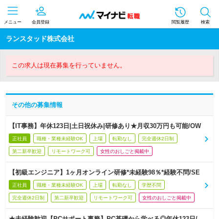
メニュー
会員登録
閲覧履歴
検索
ランスタッド株式会社
この求人は現在募集を行っていません。
その他の募集情報
【IT事務】年休123日|土日祝休み|研修あり★月収30万円も可能/OW
正社員
職種・業種未経験OK
上場
転勤なし
完全週休2日制
第二新卒歓迎
リモートワーク可
女性のおしごと掲載中
【初級エンジニア】1ヶ月オンライン研修*未経験98％*経験不問/SE
正社員
職種・業種未経験OK
上場
転勤なし
学歴不問
完全週休2日制
第二新卒歓迎
リモートワーク可
女性のおしごと掲載中
★未経験歓迎【PCサポート事務】PC基礎から学べる◎年休123日/