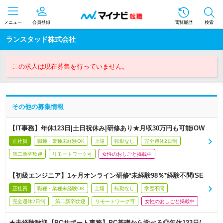
メニュー
会員登録
閲覧履歴
検索
ランスタッド株式会社
この求人は現在募集を行っていません。
その他の募集情報
【IT事務】年休123日|土日祝休み|研修あり★月収30万円も可能/OW
正社員
職種・業種未経験OK
上場
転勤なし
完全週休2日制
第二新卒歓迎
リモートワーク可
女性のおしごと掲載中
【初級エンジニア】1ヶ月オンライン研修*未経験98％*経験不問/SE
正社員
職種・業種未経験OK
上場
転勤なし
学歴不問
完全週休2日制
第二新卒歓迎
リモートワーク可
女性のおしごと掲載中
★未経験歓迎【PCサポート事務】PC基礎から学べる◎年休123日/