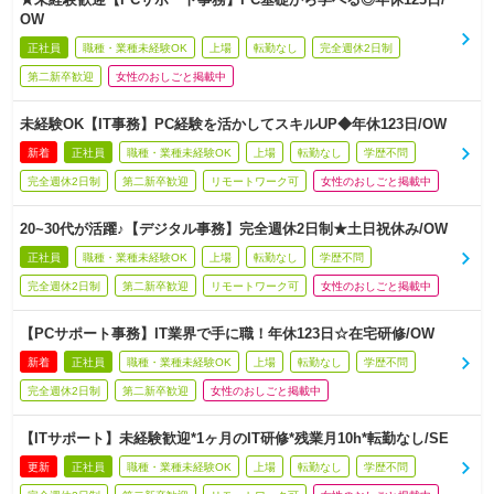
OW
正社員
職種・業種未経験OK
上場
転勤なし
完全週休2日制
第二新卒歓迎
女性のおしごと掲載中
未経験OK【IT事務】PC経験を活かしてスキルUP◆年休123日/OW
新着
正社員
職種・業種未経験OK
上場
転勤なし
学歴不問
完全週休2日制
第二新卒歓迎
リモートワーク可
女性のおしごと掲載中
20~30代が活躍♪【デジタル事務】完全週休2日制★土日祝休み/OW
正社員
職種・業種未経験OK
上場
転勤なし
学歴不問
完全週休2日制
第二新卒歓迎
リモートワーク可
女性のおしごと掲載中
【PCサポート事務】IT業界で手に職！年休123日☆在宅研修/OW
新着
正社員
職種・業種未経験OK
上場
転勤なし
学歴不問
完全週休2日制
第二新卒歓迎
女性のおしごと掲載中
【ITサポート】未経験歓迎*1ヶ月のIT研修*残業月10h*転勤なし/SE
更新
正社員
職種・業種未経験OK
上場
転勤なし
学歴不問