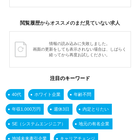
閲覧履歴からオススメのまだ見ていない求人
情報の読み込みに失敗しました。
画面の更新をしても表示されない場合は、しばらく
経ってから再度お試しください。
注目のキーワード
40代
ホワイト企業
年齢不問
年収1,000万円
週休3日
内定とりたい
SE（システムエンジニア）
地元の有名企業
地域未来牽引企業
キャリアチェンジ