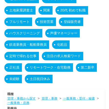
土地家屋調査士
関東
20代 初めて転職
フルリモート
技術営業
登録販売者
ハウスクリーニング
声優マネージャー
鉄道乗務員・船舶乗務員
化粧品
定時で帰れる仕事
注目の求人検索ワード
正社員
リモートワーク・在宅勤務
第二新卒
未経験
土日祝日休み
職種
管理・事務から探す
>
管理・事務
>
一般事務・受付・秘書
>
一般事務・庶務
勤務地