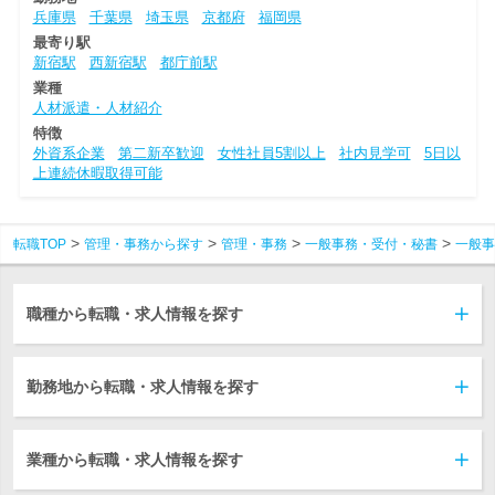
兵庫県
千葉県
埼玉県
京都府
福岡県
最寄り駅
新宿駅
西新宿駅
都庁前駅
業種
人材派遣・人材紹介
特徴
外資系企業
第二新卒歓迎
女性社員5割以上
社内見学可
5日以
上連続休暇取得可能
転職TOP
管理・事務から探す
管理・事務
一般事務・受付・秘書
一般事
職種から転職・求人情報を探す
勤務地から転職・求人情報を探す
業種から転職・求人情報を探す