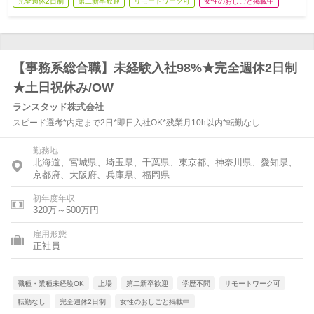
完全週休2日制
第二新卒歓迎
リモートワーク可
女性のおしごと掲載中
【事務系総合職】未経験入社98%★完全週休2日制
★土日祝休み/OW
ランスタッド株式会社
スピード選考*内定まで2日*即日入社OK*残業月10h以内*転勤なし
勤務地
北海道、宮城県、埼玉県、千葉県、東京都、神奈川県、愛知県、
京都府、大阪府、兵庫県、福岡県
初年度年収
320万～500万円
雇用形態
正社員
職種・業種未経験OK
上場
第二新卒歓迎
学歴不問
リモートワーク可
転勤なし
完全週休2日制
女性のおしごと掲載中