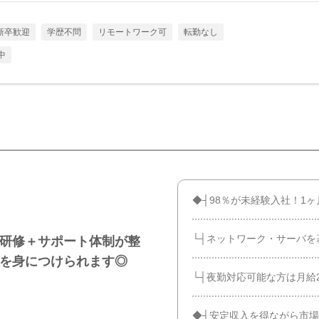
新卒歓迎
学歴不問
リモートワーク可
転勤なし
中
◆┤98％が未経験入社！1ヶ
└┤ネットワーク・サーバを
！研修＋サポート体制が整
ルを身につけられます◎
└┤夜勤対応可能な方は月給
◆┤安定収入を得ながら市場