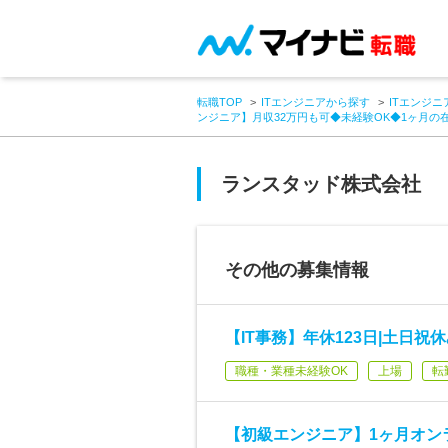
転職TOP
ITエンジニアから探す
ITエンジニ
ンジニア】月収32万円も可◆未経験OK◆1ヶ月の在
ランスタッド株式会社
その他の募集情報
【IT事務】年休123日|土日祝
職種・業種未経験OK
上場
転
【初級エンジニア】1ヶ月オンラ