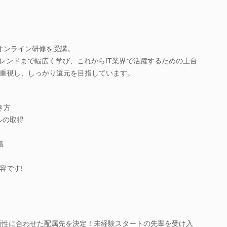
オンライン研修を受講。
トレンドまで幅広く学び、これからIT業界で活躍するための土台
重視し、しっかり還元を目指しています。
き方
キルの取得
識
容です!
ら適性に合わせた配属先を決定！未経験スタートの先輩を受け入