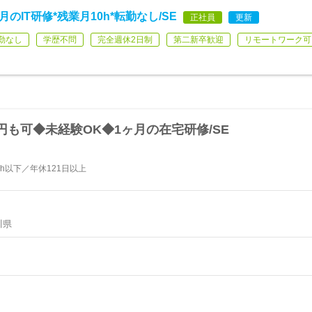
のIT研修*残業月10h*転勤なし/SE
正社員
更新
勤なし
学歴不問
完全週休2日制
第二新卒歓迎
リモートワーク可
円も可◆未経験OK◆1ヶ月の在宅研修/SE
h以下／年休121日以上
川県