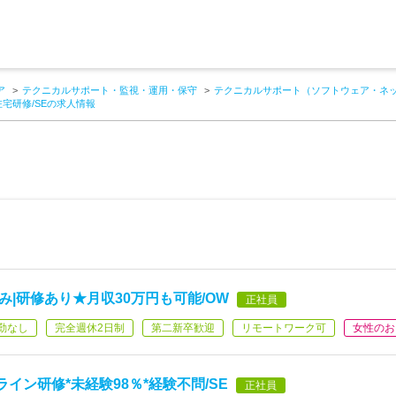
ア
テクニカルサポート・監視・運用・保守
テクニカルサポート（ソフトウェア・ネ
宅研修/SEの求人情報
休み|研修あり★月収30万円も可能/OW
正社員
勤なし
完全週休2日制
第二新卒歓迎
リモートワーク可
女性のお
イン研修*未経験98％*経験不問/SE
正社員