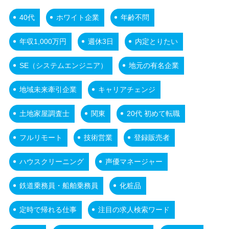
40代
ホワイト企業
年齢不問
年収1,000万円
週休3日
内定とりたい
SE（システムエンジニア）
地元の有名企業
地域未来牽引企業
キャリアチェンジ
土地家屋調査士
関東
20代 初めて転職
フルリモート
技術営業
登録販売者
ハウスクリーニング
声優マネージャー
鉄道乗務員・船舶乗務員
化粧品
定時で帰れる仕事
注目の求人検索ワード