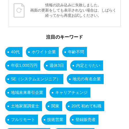
情報の読み込みに失敗しました。
画面の更新をしても表示されない場合は、しばらく
経ってから再度お試しください。
注目のキーワード
40代
ホワイト企業
年齢不問
年収1,000万円
週休3日
内定とりたい
SE（システムエンジニア）
地元の有名企業
地域未来牽引企業
キャリアチェンジ
土地家屋調査士
関東
20代 初めて転職
フルリモート
技術営業
登録販売者