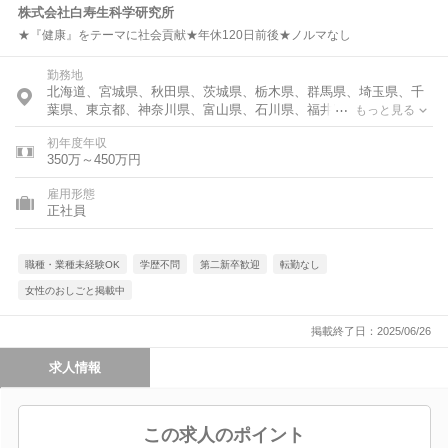
株式会社白寿生科学研究所
★『健康』をテーマに社会貢献★年休120日前後★ノルマなし
勤務地
北海道、宮城県、秋田県、茨城県、栃木県、群馬県、埼玉県、千
葉県、東京都、神奈川県、富山県、石川県、福井県、岐阜県、愛
もっと見る
知県、滋賀県、京都府、大阪府、兵庫県、奈良県、和歌山県、鳥
初年度年収
取県、岡山県、広島県、山口県、香川県、福岡県、佐賀県、熊本
350万～450万円
県、宮崎県、鹿児島県
雇用形態
正社員
職種・業種未経験OK
学歴不問
第二新卒歓迎
転勤なし
女性のおしごと掲載中
掲載終了日：2025/06/26
求人情報
この求人のポイント