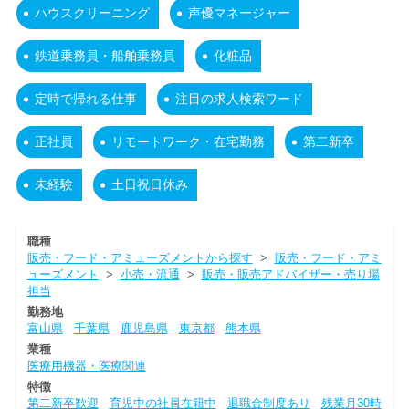
ハウスクリーニング
声優マネージャー
鉄道乗務員・船舶乗務員
化粧品
定時で帰れる仕事
注目の求人検索ワード
正社員
リモートワーク・在宅勤務
第二新卒
未経験
土日祝日休み
職種
販売・フード・アミューズメントから探す
>
販売・フード・アミ
ューズメント
>
小売・流通
>
販売・販売アドバイザー・売り場
担当
勤務地
富山県
千葉県
鹿児島県
東京都
熊本県
業種
医療用機器・医療関連
特徴
第二新卒歓迎
育児中の社員在籍中
退職金制度あり
残業月30時