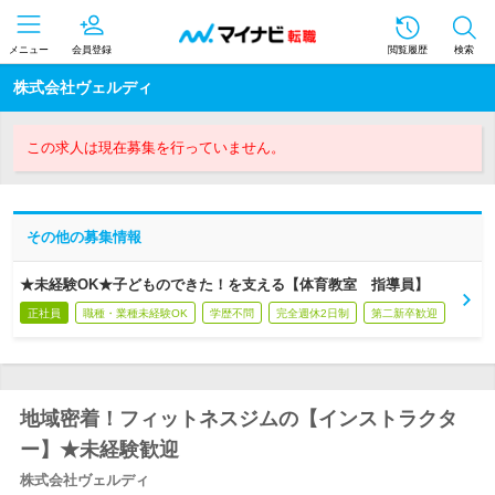
メニュー
会員登録
閲覧履歴
検索
株式会社ヴェルディ
この求人は現在募集を行っていません。
その他の募集情報
★未経験OK★子どものできた！を支える【体育教室 指導員】
正社員
職種・業種未経験OK
学歴不問
完全週休2日制
第二新卒歓迎
地域密着！フィットネスジムの【インストラクタ
ー】★未経験歓迎
株式会社ヴェルディ