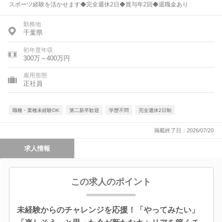
スポーツ経験を活かせます◆完全週休2日◆賞与年2回◆退職金あり
勤務地
千葉県
初年度年収
300万～400万円
雇用形態
正社員
職種・業種未経験OK
第二新卒歓迎
学歴不問
完全週休2日制
掲載終了日：2026/07/20
求人情報
この求人のポイント
未経験からのチャレンジを応援！「やってみたい」