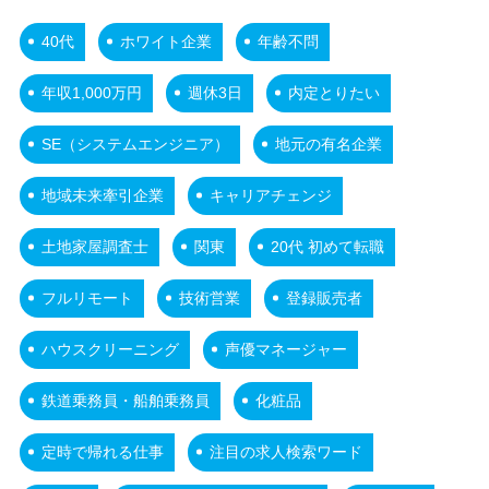
40代
ホワイト企業
年齢不問
年収1,000万円
週休3日
内定とりたい
SE（システムエンジニア）
地元の有名企業
地域未来牽引企業
キャリアチェンジ
土地家屋調査士
関東
20代 初めて転職
フルリモート
技術営業
登録販売者
ハウスクリーニング
声優マネージャー
鉄道乗務員・船舶乗務員
化粧品
定時で帰れる仕事
注目の求人検索ワード