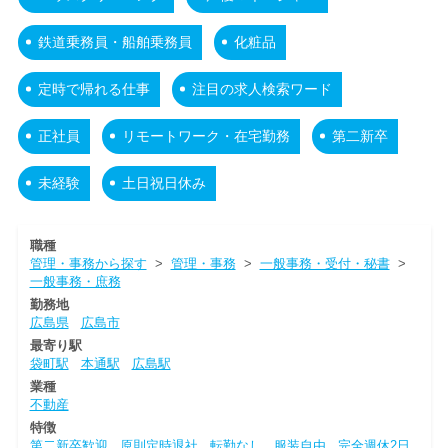
鉄道乗務員・船舶乗務員
化粧品
定時で帰れる仕事
注目の求人検索ワード
正社員
リモートワーク・在宅勤務
第二新卒
未経験
土日祝日休み
職種
管理・事務から探す
>
管理・事務
>
一般事務・受付・秘書
>
一般事務・庶務
勤務地
広島県
広島市
最寄り駅
袋町駅
本通駅
広島駅
業種
不動産
特徴
第二新卒歓迎
原則定時退社
転勤なし
服装自由
完全週休2日