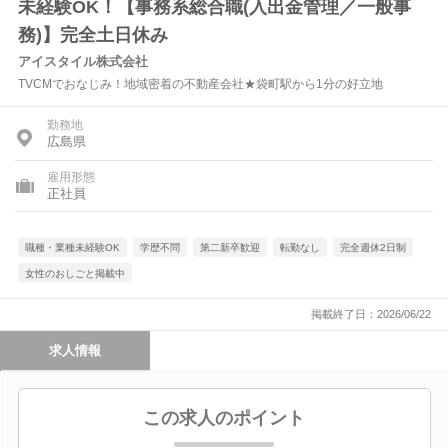
未経験OK！【事務系総合職(入出金管理／一般事
務)】完全土日休み
アイスタイル株式会社
TVCMでおなじみ！地域密着の不動産会社★袋町駅から1分の好立地
勤務地
広島県
雇用形態
正社員
職種・業種未経験OK
学歴不問
第二新卒歓迎
転勤なし
完全週休2日制
女性のおしごと掲載中
掲載終了日：2026/06/22
求人情報
この求人のポイント