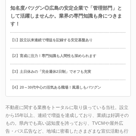
知名度バツグン◎広島の安定企業で「管理部門」と
して活躍しませんか。業界の専門知識も身につきま
す！
【1】設立以来連続で増益を記録する安定基盤あり
【2】育成に注力！専門知識も人間性も深められます
【3】土日休みの「完全週休2日制」でオフも充実
【4】20～30代中心の活気ある職場！風通しもバツグン
不動産に関する業務をトータルに取り扱っている当社。設立
から15年以上、連続で増益を達成しており、業績は好調その
もの。県内でも高い認知度を誇っており、TVCMや屋外広
告・バス広告など、地域に密着したさまざまな宣伝活動も行