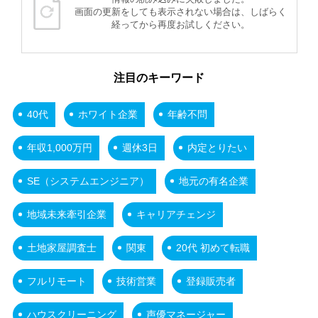
画面の更新をしても表示されない場合は、しばらく
経ってから再度お試しください。
注目のキーワード
40代
ホワイト企業
年齢不問
年収1,000万円
週休3日
内定とりたい
SE（システムエンジニア）
地元の有名企業
地域未来牽引企業
キャリアチェンジ
土地家屋調査士
関東
20代 初めて転職
フルリモート
技術営業
登録販売者
ハウスクリーニング
声優マネージャー