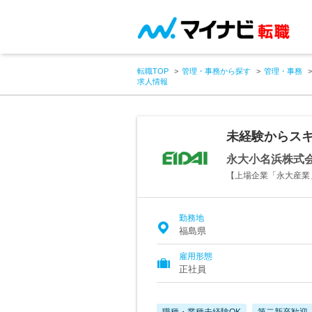
転職TOP
管理・事務から探す
管理・事務
求人情報
未経験からスキ
永大小名浜株式
【上場企業「永大産業
勤務地
福島県
雇用形態
正社員
職種・業種未経験OK
第二新卒歓迎