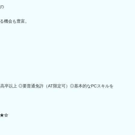
の
る機会も豊富。
高卒以上 ◎要普通免許（AT限定可）◎基本的なPCスキルを
★☆