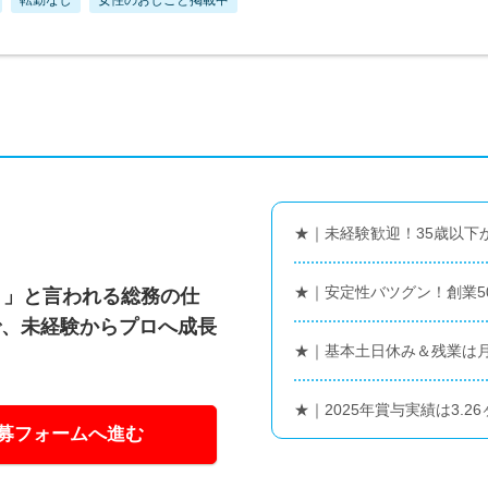
★｜未経験歓迎！35歳以下
★｜安定性バツグン！創業5
う」と言われる総務の仕
で、未経験からプロへ成長
★｜基本土日休み＆残業は月
★｜2025年賞与実績は3.2
募フォームへ進む