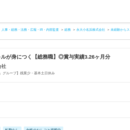
人事・総務・法務・広報・IR・内部監査
総務
永大小名浜株式会社
未経験からス
ルが身につく【総務職】◎賞与実績3.26ヶ月分
会社
」グループ】残業少・基本土日休み
転勤なし
女性のおしごと掲載中