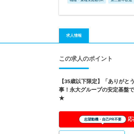
求人情報
この求人のポイント
【35歳以下限定】「ありがと
事！永大グループの安定基盤
★
応
志望動機・自己PR不要