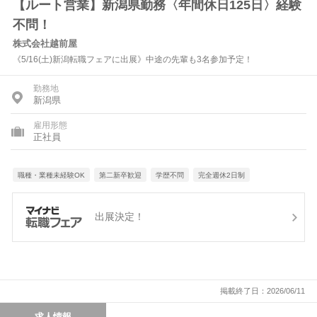
【ルート営業】新潟県勤務〈年間休日125日〉経験
不問！
株式会社越前屋
《5/16(土)新潟転職フェアに出展》中途の先輩も3名参加予定！
勤務地
新潟県
雇用形態
正社員
職種・業種未経験OK
第二新卒歓迎
学歴不問
完全週休2日制
出展決定！
掲載終了日：2026/06/11
求人情報