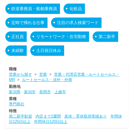
鉄道乗務員・船舶乗務員
化粧品
定時で帰れる仕事
注目の求人検索ワード
正社員
リモートワーク・在宅勤務
第二新卒
未経験
土日祝日休み
職種
営業から探す
>
営業
>
営業・代理店営業・ルートセールス・
MR
>
ルートセールス・渉外・外商
勤務地
新潟県
新潟市
長岡市
上越市
業種
専門商社
特徴
第二新卒歓迎
内定まで2週間
産休・育休取得実績あり
年間休
日125日以上
年間休日120日以上