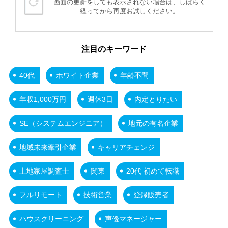
画面の更新をしても表示されない場合は、しばらく
経ってから再度お試しください。
注目のキーワード
40代
ホワイト企業
年齢不問
年収1,000万円
週休3日
内定とりたい
SE（システムエンジニア）
地元の有名企業
地域未来牽引企業
キャリアチェンジ
土地家屋調査士
関東
20代 初めて転職
フルリモート
技術営業
登録販売者
ハウスクリーニング
声優マネージャー