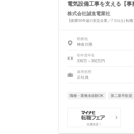
電気設備工事を支える【事
株式会社誠進電業社
【創業50年超の安定企業／7 /11(土) 転
勤務地
神奈川県
初年度年収
330万～350万円
雇用形態
正社員
職種・業種未経験OK
第二新卒歓迎
出展決定！