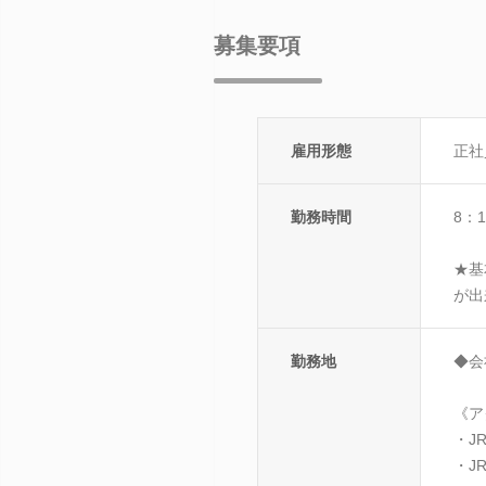
募集要項
雇用形態
正社
勤務時間
8：1
★基
が出
勤務地
◆会
《ア
・J
・J