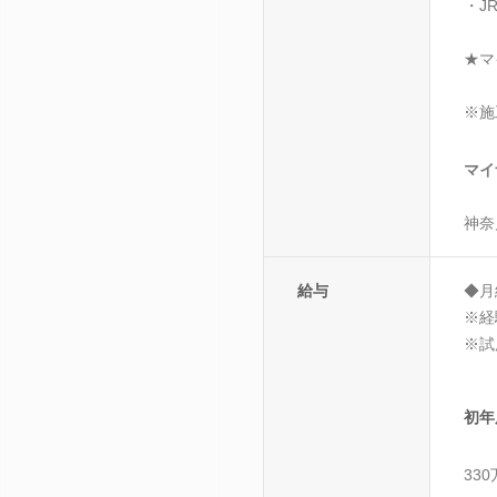
・J
★マ
※施
マイ
神奈
給与
◆月
※経
※試
初年
33