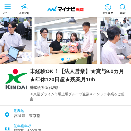
メニュー
会員登録
閲覧履歴
検索
未経験OK！【法人営業】★賞与9.0カ月
★年休120日超★残業月10h
株式会社近代設計
＃東証プライム市場上場グループ企業＃インフラ事業をご提
案！
勤務地
宮城県、東京都
初年度年収
530万～690万円