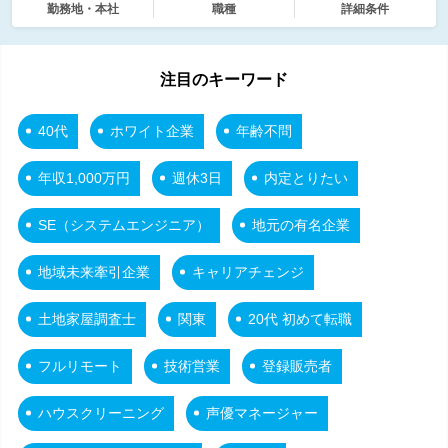
勤務地・本社
職種
詳細条件
注目のキーワード
40代
ホワイト企業
年齢不問
年収1,000万円
週休3日
内定とりたい
SE（システムエンジニア）
地元の有名企業
地域未来牽引企業
キャリアチェンジ
土地家屋調査士
関東
20代 初めて転職
フルリモート
技術営業
登録販売者
ハウスクリーニング
声優マネージャー