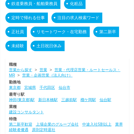
鉄道乗務員・船舶乗務員
化粧品
定時で帰れる仕事
注目の求人検索ワード
正社員
リモートワーク・在宅勤務
第二新卒
未経験
土日祝日休み
職種
営業から探す
>
営業
>
営業・代理店営業・ルートセールス・
MR
>
営業・企画営業（法人向け）
勤務地
東京都
宮城県
千代田区
仙台市
最寄り駅
神田(東京都)駅
新日本橋駅
三越前駅
榴ケ岡駅
仙台駅
業種
建設コンサルタント
特徴
第二新卒歓迎
上場企業のグループ会社
中途入社5割以上
業界
経験者優遇
原則定時退社