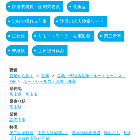
鉄道乗務員・船舶乗務員
化粧品
定時で帰れる仕事
注目の求人検索ワード
正社員
リモートワーク・在宅勤務
第二新卒
未経験
土日祝日休み
職種
営業から探す
>
営業
>
営業・代理店営業・ルートセールス・
MR
>
ルートセールス・渉外・外商
勤務地
富山県
富山市
最寄り駅
富山駅
業種
設備工事
特徴
第二新卒歓迎
中途入社5割以上
業界経験者優遇
転勤なし
5日
以上連続休暇取得可能