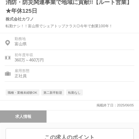
消防・防災関連事業で地域に貢献!!【ルート営業】
★年休125日
株式会社カワノ
転勤ナシ！！富山県でシェアトップクラス◎今年で創業100年！
勤務地
富山県
初年度年収
360万～460万円
雇用形態
正社員
職種・業種未経験OK
第二新卒歓迎
転勤なし
掲載終了日：2025/06/05
求人情報
この求人のポイント