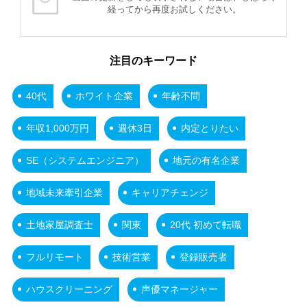
経ってから再度お試しください。
注目のキーワード
40代
ホワイト企業
年齢不問
年収1,000万円
週休3日
内定とりたい
SE（システムエンジニア）
地元の有名企業
地域未来牽引企業
キャリアチェンジ
土地家屋調査士
関東
20代 初めて転職
フルリモート
技術営業
登録販売者
ハウスクリーニング
声優マネージャー