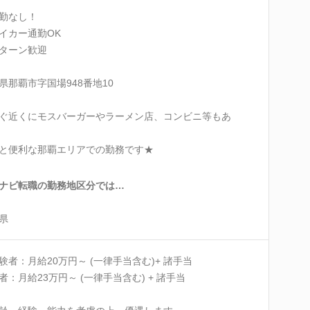
勤なし！
イカー通勤OK
Uターン歓迎
県那覇市字国場948番地10
ぐ近くにモスバーガーやラーメン店、コンビニ等もあ
と便利な那覇エリアでの勤務です★
ナビ転職の勤務地区分では…
県
験者：月給20万円～ (一律手当含む)+ 諸手当
者：月給23万円～ (一律手当含む) + 諸手当