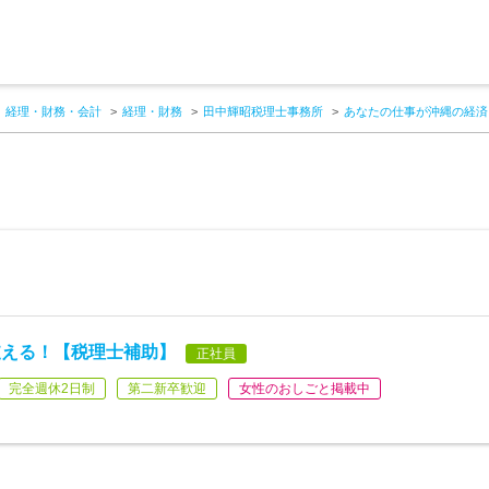
経理・財務・会計
経理・財務
田中輝昭税理士事務所
あなたの仕事が沖縄の経済
支える！【税理士補助】
正社員
完全週休2日制
第二新卒歓迎
女性のおしごと掲載中