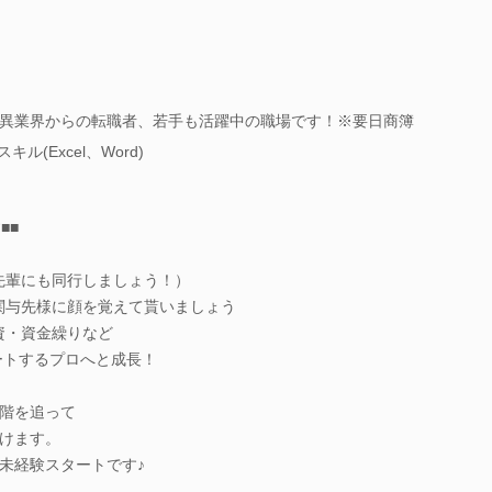
異業界からの転職者、若手も活躍中の職場です！※要日商簿
(Excel、Word)
■■
（先輩にも同行しましょう！）
、関与先様に顔を覚えて貰いましょう
融資・資金繰りなど
するプロへと成長！
階を追って
けます。
未経験スタートです♪