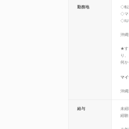
勤務地
◇転
◇マ
◇I
沖縄
★す
り、
何か
マイ
沖縄
給与
未経
経験