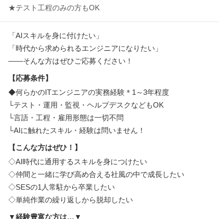
★テスト工程のみの方もOK
「AIスキルを身に付けたい」
「時代から求められるエンジニアになりたい」
――そんな方はぜひご応募ください！
【応募条件】
◆何らかのITエンジニアの実務経験＊1～3年程度
└テスト・運用・監視・ヘルプデスクなどもOK
└言語・工程・雇用形態は一切不問
└AIに触れたスキル・経験は問いません！
【こんな方はぜひ！】
◇AI時代に通用するスキルを身につけたい
◇仲間と一緒に学び高め合える社風の中で成長したい
◇SESの1人常駐から卒業したい
◇単純作業の繰り返しから脱却したい
▼経験豊富な方は…▼