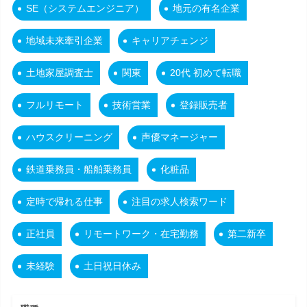
SE（システムエンジニア）
地元の有名企業
地域未来牽引企業
キャリアチェンジ
土地家屋調査士
関東
20代 初めて転職
フルリモート
技術営業
登録販売者
ハウスクリーニング
声優マネージャー
鉄道乗務員・船舶乗務員
化粧品
定時で帰れる仕事
注目の求人検索ワード
正社員
リモートワーク・在宅勤務
第二新卒
未経験
土日祝日休み