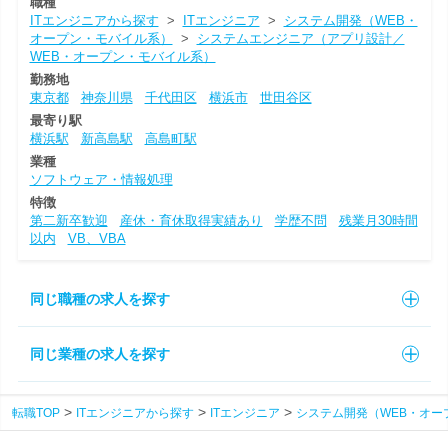
職種
ITエンジニアから探す
>
ITエンジニア
>
システム開発（WEB・
オープン・モバイル系）
>
システムエンジニア（アプリ設計／
WEB・オープン・モバイル系）
勤務地
東京都
神奈川県
千代田区
横浜市
世田谷区
最寄り駅
横浜駅
新高島駅
高島町駅
業種
ソフトウェア・情報処理
特徴
第二新卒歓迎
産休・育休取得実績あり
学歴不問
残業月30時間
以内
VB、VBA
同じ職種の求人を探す
同じ業種の求人を探す
転職TOP
ITエンジニアから探す
ITエンジニア
システム開発（WEB・オー