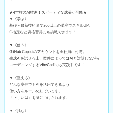
★4本柱のAI推進！スピーディな成長が可能★
▼《学ぶ》
基礎～最新技術まで200以上の講座でスキルUP。
G検定など資格習得にも挑戦できます！
▼《使う》
GitHub Copilotのアカウントを全社員に付与。
生成AIを試せる上、案件によってはAIと対話しながら
コーディングするVibeCodingも実践中です！
▼《整える》
どんな案件でもAIを活用できるよう
使い方をルール化しています。
「正しい型」を身につけられます。
▼《挑む》