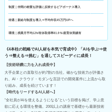
制度｜仲間の称賛を評価に反映するピアボーナス導入
待遇｜新給与制度を導入⇒平均年収45万円UPへ
環境｜残業月平均12h/有休取得率81.9％/産育休実績有
《4本柱の戦略でAI人材を本気で育成中》「AIを学ぶ⇒使
う⇒整える⇒挑む」を通してスピーディに成長！
【技術研鑽に力を入れ成長中】
大手企業との直取引が約7割の当社。確かな技術力が評価さ
れ、AI・クラウド・モダンな言語での開発案件に上流から取
り組み、成長を続けています！
【時代をリードするAI人材へ】
"全社員がAIを使えるようになる"という目標を掲げ、学ぶ意
欲に応える環境を整備。200以上の講座で基礎から最新技術