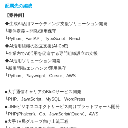
配属先の編成
【案件例】
◆生成AI活用マーケティング支援ソリューション開発
└要件定義～開発/運用保守
└Python、FastAPI、TypeScript、React
◆AI活用組織の設立支援(AI-CoE)
└企業内でAI活用を促進する専門組織設立の支援
◆AI活用ソリューション開発
└新規開発/エンハンス/運用保守
└Python、Playwright、Cursor、AWS
■大手通信キャリアのBtoCサービス開発
└PHP、JavaScript、MySQL、WordPress
■LINEビジネスコネクトサービス向けプラットフォーム開発
└PHP(Phalcon)、Go、JavaScript(jQuery)、AWS
■大手TV局グループ向け上流工程