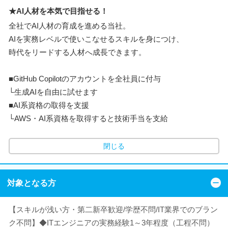
★AI人材を本気で目指せる！
全社でAI人材の育成を進める当社。
AIを実務レベルで使いこなせるスキルを身につけ、
時代をリードする人材へ成長できます。
■GitHub Copilotのアカウントを全社員に付与
└生成AIを自由に試せます
■AI系資格の取得を支援
└AWS・AI系資格を取得すると技術手当を支給
閉じる
対象となる方
【スキルが浅い方・第二新卒歓迎/学歴不問/IT業界でのブラン
ク不問】◆ITエンジニアの実務経験1～3年程度（工程不問）