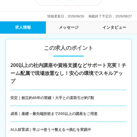
シゴトの魅力を動画でチェック
情報更新日：2026/06/26
掲載終了予定日：2026/08/27
求人情報
メッセージ
インタビュー
この求人のポイント
200以上の社内講座や資格支援などサポート充実！チ
ーム配属で現場放置なし！安心の環境でスキルアッ
プ
安定｜創立約40年の実績！大手との直取引が約7割
成長｜基礎～最先端技術まで200以上の講座をご用意
AI人材育成｜学ぶ⇒使う⇒整える⇒挑むを実践中