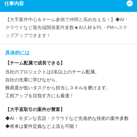
仕事内容
【大手案件中心＆チーム参画で仲間と高め合える！】◆AI・
クラウドなど最先端開発案件多数★AI人材＆PL・PMへステ
ップアップできます！
具体的には
【チーム配属で成長できる】
当社のプロジェクトは2名以上のチーム配属。
自社の先輩に学びながら、
難易度が低いタスクから担当しスキルを磨けます。
工程アップを目指す方にも最適！
【大手直取引の案件が豊富】
◆AI・モダンな言語・クラウドなど先進的な技術の案件多数
◆将来は要件定義など上流も可能！