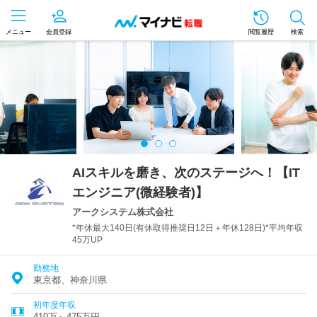
メニュー
会員登録
閲覧履歴
検索
AIスキルを磨き、次のステージへ！【IT
エンジニア(微経験者)】
アークシステム株式会社
*年休最大140日(有休取得推奨日12日＋年休128日)*平均年収
45万UP
勤務地
東京都、神奈川県
初年度年収
410万～475万円