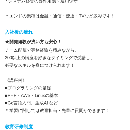
└システム移管の要件定義～運用保守
＊エンドの業種は金融・通信・流通・TVなど多彩です！
入社後の流れ
★開発経験が浅い方も安心！
チーム配属で実務経験を積みながら、
200以上の講座を好きなタイミングで受講し、
必要なスキルを身につけられます！
《講座例》
■プログラミングの基礎
■PHP・AWS・Linuxの基本
■Go言語入門、生成AI など
＊学習に関しては教育担当・先輩に質問ができます！
教育研修制度