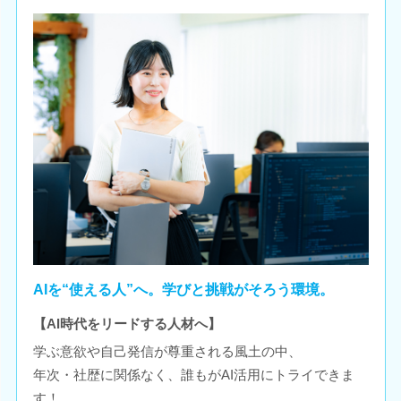
AIを“使える人”へ。学びと挑戦がそろう環境。
【AI時代をリードする人材へ】
学ぶ意欲や自己発信が尊重される風土の中、
年次・社歴に関係なく、誰もがAI活用にトライできま
す！