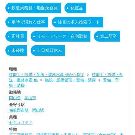
鉄道乗務員・船舶乗務員
化粧品
定時で帰れる仕事
注目の求人検索ワード
正社員
リモートワーク・在宅勤務
第二新卒
未経験
土日祝日休み
職種
技能工・設備・配送・農林水産 他から探す
>
技能工・設備・配
送・農林水産 他
>
施設・設備管理・警備・清掃
>
警備・守
衛・清掃
勤務地
岡山県
岡山市
最寄り駅
備前西市駅
岡山駅
業種
セキュリティ
特徴
第二新卒歓迎
資格取得支援・手当あり
電話問い合わせOK
未