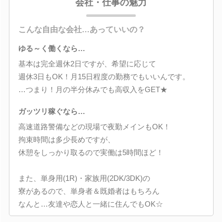
会社・仕事の魅力
こんな自由な会社…あっていいの？
ゆる～く働くなら…
基本は完全週休2日ですが、希望に応じて
週休3日もOK！月15日程度の勤務でもいいんです。
…つまり！月の半分休みでも高収入をGET★
ガッツリ稼ぐなら…
高速道路警備などの現場で夜勤メインもOK！
拘束時間は多少長めですが、
休憩をしっかり取るので実働は5時間ほど！
また、単身用(1R)・家族用(2DK/3DK)の
寮があるので、単身者＆既婚者はもちろん
なんと…友達や恋人と一緒に住んでもOK☆