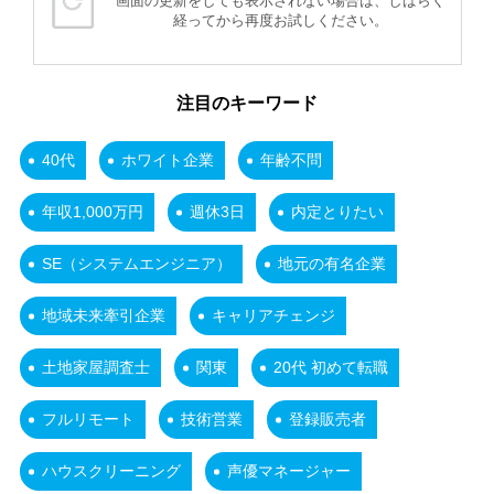
画面の更新をしても表示されない場合は、しばらく
経ってから再度お試しください。
注目のキーワード
40代
ホワイト企業
年齢不問
年収1,000万円
週休3日
内定とりたい
SE（システムエンジニア）
地元の有名企業
地域未来牽引企業
キャリアチェンジ
土地家屋調査士
関東
20代 初めて転職
フルリモート
技術営業
登録販売者
ハウスクリーニング
声優マネージャー