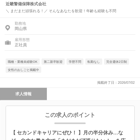
近畿警備保障株式会社
＼ まだまだ頑張れる！／ そんなあなたを歓迎！年齢も経験も不問
勤務地
岡山県
雇用形態
正社員
職種・業種未経験OK
第二新卒歓迎
学歴不問
転勤なし
完全週休2日制
女性のおしごと掲載中
掲載終了日：2026/07/02
求人情報
この求人のポイント
【 セカンドキャリアにぜひ！ 】月の半分休み…な