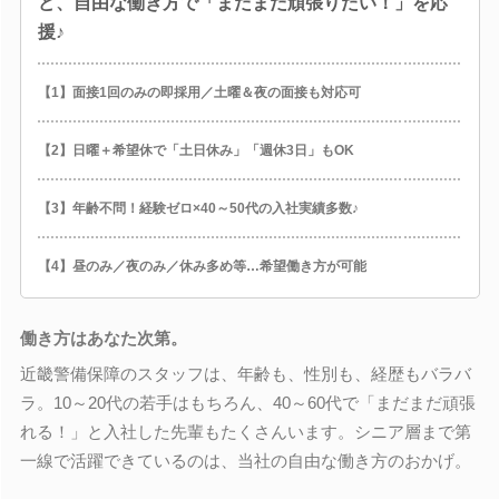
ど、自由な働き方で「まだまだ頑張りたい！」を応
援♪
【1】面接1回のみの即採用／土曜＆夜の面接も対応可
【2】日曜＋希望休で「土日休み」「週休3日」もOK
【3】年齢不問！経験ゼロ×40～50代の入社実績多数♪
【4】昼のみ／夜のみ／休み多め等…希望働き方が可能
働き方はあなた次第。
近畿警備保障のスタッフは、年齢も、性別も、経歴もバラバ
ラ。10～20代の若手はもちろん、40～60代で「まだまだ頑張
れる！」と入社した先輩もたくさんいます。シニア層まで第
一線で活躍できているのは、当社の自由な働き方のおかげ。