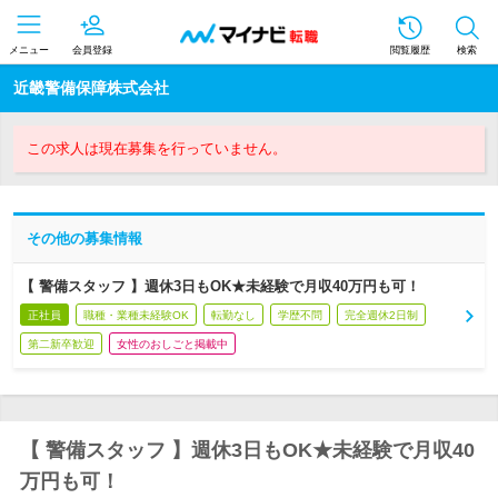
メニュー
会員登録
閲覧履歴
検索
近畿警備保障株式会社
この求人は現在募集を行っていません。
その他の募集情報
【 警備スタッフ 】週休3日もOK★未経験で月収40万円も可！
正社員
職種・業種未経験OK
転勤なし
学歴不問
完全週休2日制
第二新卒歓迎
女性のおしごと掲載中
【 警備スタッフ 】週休3日もOK★未経験で月収40
万円も可！