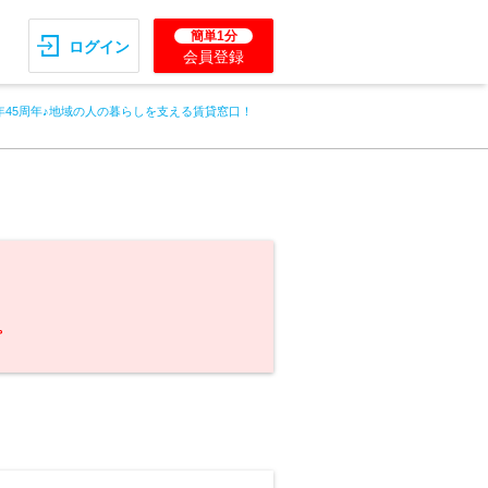
簡単1分
ログイン
会員登録
年45周年♪地域の人の暮らしを支える賃貸窓口！
。