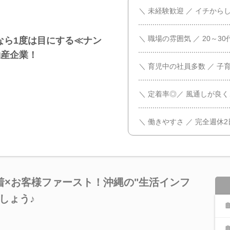
＼ 未経験歓迎 ／ イチか
＼ 職場の雰囲気 ／ 20～3
なら1度は目にする≪ナン
動産企業！
＼ 育児中の社員多数 ／ 
＼ 定着率◎／ 風通しが良
＼ 働きやすさ ／ 完全週休
着×お客様ファースト！沖縄の"生活インフ
しょう♪