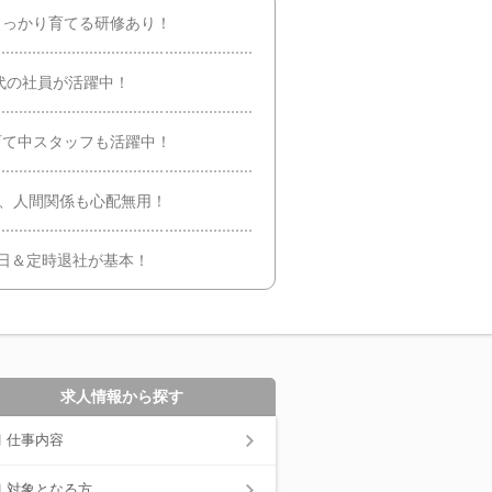
らしっかり育てる研修あり！
0代の社員が活躍中！
子育て中スタッフも活躍中！
く、人間関係も心配無用！
2日＆定時退社が基本！
求人情報から探す
仕事内容
対象となる方