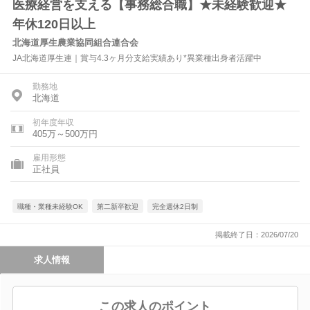
医療経営を支える【事務総合職】★未経験歓迎★
年休120日以上
北海道厚生農業協同組合連合会
JA北海道厚生連｜賞与4.3ヶ月分支給実績あり*異業種出身者活躍中
勤務地
北海道
初年度年収
405万～500万円
雇用形態
正社員
職種・業種未経験OK
第二新卒歓迎
完全週休2日制
掲載終了日：2026/07/20
求人情報
この求人のポイント