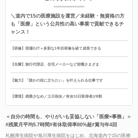
＼道内で15の医療施設を運営／未経験・無資格の方
も「医療」という公共性の高い事業で貢献できるチ
ャンス！
【研修】現場OJT＋多彩な1年目研修を経て成長できる
【先輩】旅行代理店、住宅メーカーなど前職さまざま
【魅力】「誰かの役に立ちたい」を叶えられる仕事です
【環境】残業少なめ／土日祝休／有休10日取得者が8割
＜自分の時間も、やりがいも妥協しない「医療×事務」＞
#残業月平均5.7時間#有休取得率80%超#賞与年4回
札幌厚生病院や旭川厚生病院をはじめ、北海道内で15の医療