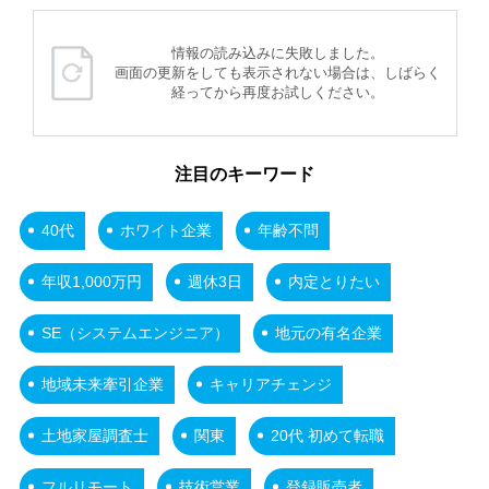
情報の読み込みに失敗しました。
画面の更新をしても表示されない場合は、しばらく
経ってから再度お試しください。
注目のキーワード
40代
ホワイト企業
年齢不問
年収1,000万円
週休3日
内定とりたい
SE（システムエンジニア）
地元の有名企業
地域未来牽引企業
キャリアチェンジ
土地家屋調査士
関東
20代 初めて転職
フルリモート
技術営業
登録販売者