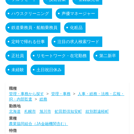
ハウスクリーニング
声優マネージャー
鉄道乗務員・船舶乗務員
化粧品
定時で帰れる仕事
注目の求人検索ワード
正社員
リモートワーク・在宅勤務
第二新卒
未経験
土日祝日休み
職種
管理・事務から探す
>
管理・事務
>
人事・総務・法務・広報・
IR・内部監査
>
総務
勤務地
北海道
札幌市
旭川市
虻田郡倶知安町
紋別郡遠軽町
業種
農業協同組合（JA金融機関含む）
特徴