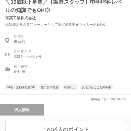
＼35歳以下募集／【製造スタッフ】中学理科レベ
ルの知識でもOK◎
東英工業株式会社
磁気測定器の専門メーカーとして安定成長中★マイカー通勤OK
勤務地
東京都
初年度年収
300万～500万円
雇用形態
正社員
職種・業種未経験OK
第二新卒歓迎
転勤なし
女性のおしごと掲載中
掲載終了日：2026/07/06
求人情報
この求人のポイント