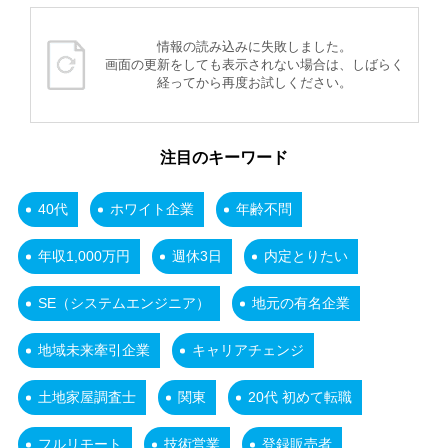
情報の読み込みに失敗しました。
画面の更新をしても表示されない場合は、しばらく
経ってから再度お試しください。
注目のキーワード
40代
ホワイト企業
年齢不問
年収1,000万円
週休3日
内定とりたい
SE（システムエンジニア）
地元の有名企業
地域未来牽引企業
キャリアチェンジ
土地家屋調査士
関東
20代 初めて転職
フルリモート
技術営業
登録販売者