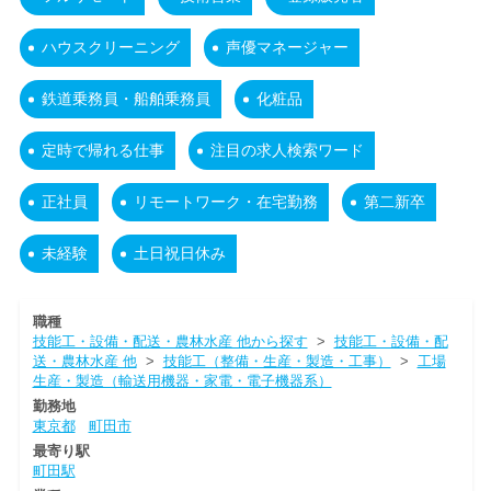
ハウスクリーニング
声優マネージャー
鉄道乗務員・船舶乗務員
化粧品
定時で帰れる仕事
注目の求人検索ワード
正社員
リモートワーク・在宅勤務
第二新卒
未経験
土日祝日休み
職種
技能工・設備・配送・農林水産 他から探す
>
技能工・設備・配
送・農林水産 他
>
技能工（整備・生産・製造・工事）
>
工場
生産・製造（輸送用機器・家電・電子機器系）
勤務地
東京都
町田市
最寄り駅
町田駅