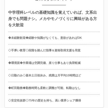
中学理科レベルの基礎知識を覚えていれば、文系出
身でも問題ナシ。メカやモノづくりに興味がある方
を大歓迎
◆未経験歓迎◆経験や知識がなくても、意欲があればOK
◇手厚い教育◇段階を踏んだ指導＆資格取得支援を用意
◆環境面◆作業場は空調完備、座り仕事もあり負荷軽減
◇日勤のみ◇基本土日祝休み、残業は月平均10時間ほど
◆町田勤務◆勤務時間も柔軟に調整が可能、転勤はなし
◇安定性抜群◇75年の歴史を持ち、高い業界シェア獲得