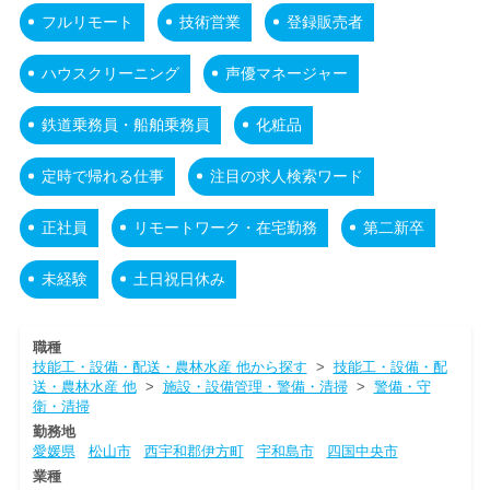
フルリモート
技術営業
登録販売者
ハウスクリーニング
声優マネージャー
鉄道乗務員・船舶乗務員
化粧品
定時で帰れる仕事
注目の求人検索ワード
正社員
リモートワーク・在宅勤務
第二新卒
未経験
土日祝日休み
職種
技能工・設備・配送・農林水産 他から探す
>
技能工・設備・配
送・農林水産 他
>
施設・設備管理・警備・清掃
>
警備・守
衛・清掃
勤務地
愛媛県
松山市
西宇和郡伊方町
宇和島市
四国中央市
業種