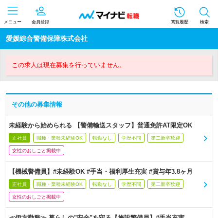
メニュー
会員登録
閲覧履歴
検索
愛媛綜合警備保障株式会社
この求人は現在募集を行っていません。
その他の募集情報
未経験から始められる 【警備輸送スタッフ】普通免許AT限定OK
正社員
職種・業種未経験OK
転勤なし
学歴不問
第二新卒歓迎
女性のおしごと掲載中
【機械警備員】#未経験OK #手当・福利厚生充実 #賞与年3.8ヶ月
正社員
職種・業種未経験OK
転勤なし
学歴不問
第二新卒歓迎
女性のおしごと掲載中
≪伊方勤務≫ 暮らしの"安全"を守る【施設警備員】#手当充実