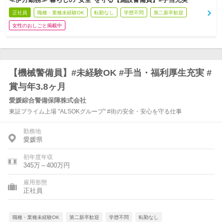
正社員
職種・業種未経験OK
転勤なし
学歴不問
第二新卒歓迎
女性のおしごと掲載中
【機械警備員】#未経験OK #手当・福利厚生充実 #
賞与年3.8ヶ月
愛媛綜合警備保障株式会社
東証プライム上場 "ALSOKグループ" #街の安全・安心を守る仕事
勤務地
愛媛県
初年度年収
345万～400万円
雇用形態
正社員
職種・業種未経験OK
第二新卒歓迎
学歴不問
転勤なし