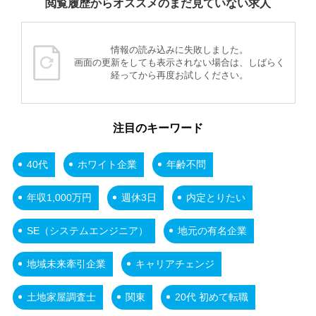
閲覧履歴からオススメのまだ見ていない求人
情報の読み込みに失敗しました。
画面の更新をしても表示されない場合は、しばらく
経ってから再度お試しください。
注目のキーワード
40代
ホワイト企業
年齢不問
年収1,000万円
週休3日
内定とりたい
SE（システムエンジニア）
地元の有名企業
地域未来牽引企業
キャリアチェンジ
土地家屋調査士
関東
20代 初めて転職