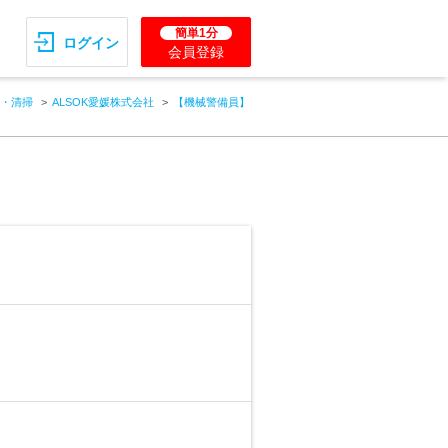
簡単1分
ログイン
会員登録
・清掃
ALSOK愛媛株式会社
【機械警備員】