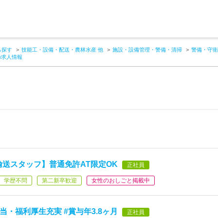
ら探す
技能工・設備・配送・農林水産 他
施設・設備管理・警備・清掃
警備・守衛
の求人情報
輸送スタッフ】普通免許AT限定OK
正社員
学歴不問
第二新卒歓迎
女性のおしごと掲載中
当・福利厚生充実 #賞与年3.8ヶ月
正社員