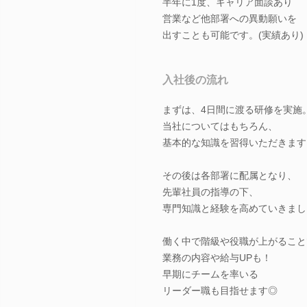
半年に1度、キャリア面談あり
営業など他部署への異動願いを
出すことも可能です。(実績あり)
入社後の流れ
まずは、4日間に渡る研修を実施
当社についてはもちろん、
基本的な知識を習得いただきます
その後は各部署に配属となり、
先輩社員の指導の下、
専門知識と経験を高めていきまし
働く中で階級や役職が上がること
業務の内容や給与UPも！
早期にチームを率いる
リーダー職も目指せます◎