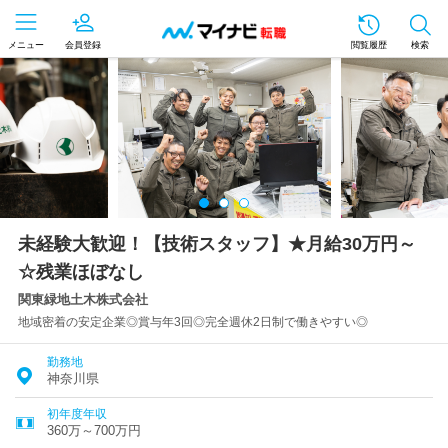
メニュー
会員登録
閲覧履歴
検索
未経験大歓迎！【技術スタッフ】★月給30万円～
☆残業ほぼなし
関東緑地土木株式会社
地域密着の安定企業◎賞与年3回◎完全週休2日制で働きやすい◎
勤務地
神奈川県
初年度年収
360万～700万円