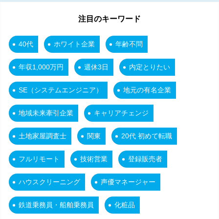
注目のキーワード
40代
ホワイト企業
年齢不問
年収1,000万円
週休3日
内定とりたい
SE（システムエンジニア）
地元の有名企業
地域未来牽引企業
キャリアチェンジ
土地家屋調査士
関東
20代 初めて転職
フルリモート
技術営業
登録販売者
ハウスクリーニング
声優マネージャー
鉄道乗務員・船舶乗務員
化粧品