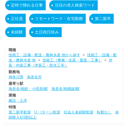
定時で帰れる仕事
注目の求人検索ワード
正社員
リモートワーク・在宅勤務
第二新卒
未経験
土日祝日休み
職種
技能工・設備・配送・農林水産 他から探す
>
技能工・設備・配
送・農林水産 他
>
技能工（整備・生産・製造・工事）
>
外
装・内装工事（塗装工・防水工等）
勤務地
神奈川県
海老名市
最寄り駅
海老名(相鉄・小田急)駅
海老名(相模線)駅
業種
建設・土木
特徴
第二新卒歓迎
U・Iターン歓迎
社会人未経験歓迎
転勤なし
未
経験入社5割以上