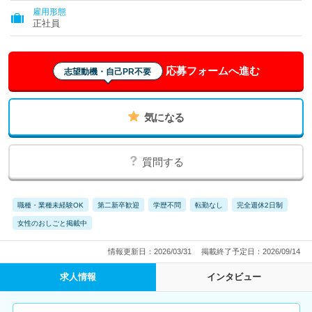
雇用形態
正社員
応募フォームへ進む
志望動機・自己PR不要
気になる
質問する
職種・業種未経験OK
第二新卒歓迎
学歴不問
転勤なし
完全週休2日制
女性のおしごと掲載中
情報更新日：2026/03/31
掲載終了予定日：2026/09/14
求人情報
インタビュー