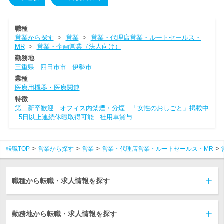
職種
営業から探す
>
営業
>
営業・代理店営業・ルートセールス・
MR
>
営業・企画営業（法人向け）
勤務地
三重県
四日市市
伊勢市
業種
医療用機器・医療関連
特徴
第二新卒歓迎
オフィス内禁煙・分煙
「女性のおしごと」掲載中
5日以上連続休暇取得可能
社用車貸与
転職TOP
営業から探す
営業
営業・代理店営業・ルートセールス・MR
職種から転職・求人情報を探す
勤務地から転職・求人情報を探す