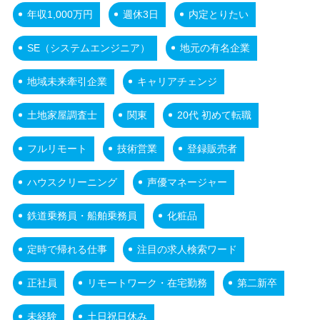
年収1,000万円
週休3日
内定とりたい
SE（システムエンジニア）
地元の有名企業
地域未来牽引企業
キャリアチェンジ
土地家屋調査士
関東
20代 初めて転職
フルリモート
技術営業
登録販売者
ハウスクリーニング
声優マネージャー
鉄道乗務員・船舶乗務員
化粧品
定時で帰れる仕事
注目の求人検索ワード
正社員
リモートワーク・在宅勤務
第二新卒
未経験
土日祝日休み