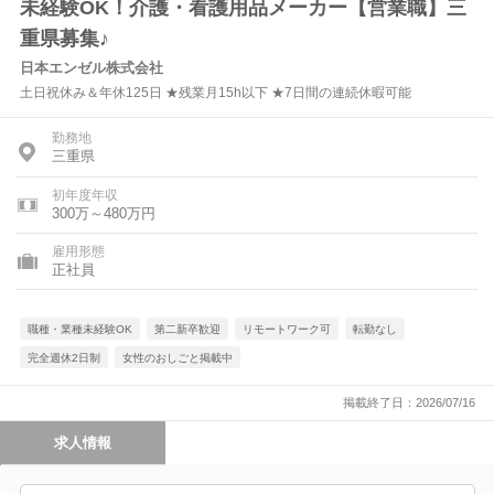
未経験OK！介護・看護用品メーカー【営業職】三
重県募集♪
日本エンゼル株式会社
土日祝休み＆年休125日 ★残業月15h以下 ★7日間の連続休暇可能
勤務地
三重県
初年度年収
300万～480万円
雇用形態
正社員
職種・業種未経験OK
第二新卒歓迎
リモートワーク可
転勤なし
完全週休2日制
女性のおしごと掲載中
掲載終了日：2026/07/16
求人情報