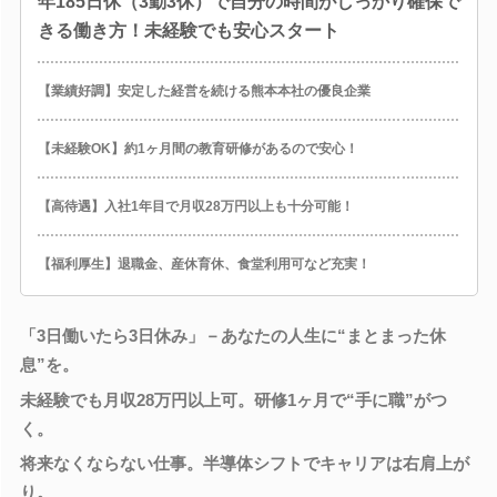
年185日休（3勤3休）で自分の時間がしっかり確保で
きる働き方！未経験でも安心スタート
【業績好調】安定した経営を続ける熊本本社の優良企業
【未経験OK】約1ヶ月間の教育研修があるので安心！
【高待遇】入社1年目で月収28万円以上も十分可能！
【福利厚生】退職金、産休育休、食堂利用可など充実！
「3日働いたら3日休み」－あなたの人生に“まとまった休
息”を。
未経験でも月収28万円以上可。研修1ヶ月で“手に職”がつ
く。
将来なくならない仕事。半導体シフトでキャリアは右肩上が
り。