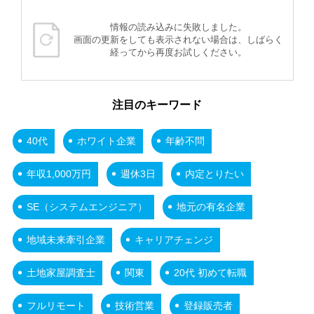
情報の読み込みに失敗しました。
画面の更新をしても表示されない場合は、しばらく
経ってから再度お試しください。
注目のキーワード
40代
ホワイト企業
年齢不問
年収1,000万円
週休3日
内定とりたい
SE（システムエンジニア）
地元の有名企業
地域未来牽引企業
キャリアチェンジ
土地家屋調査士
関東
20代 初めて転職
フルリモート
技術営業
登録販売者