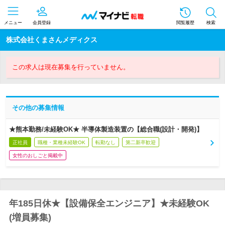
メニュー
会員登録
閲覧履歴
検索
株式会社くまさんメディクス
この求人は現在募集を行っていません。
その他の募集情報
★熊本勤務/未経験OK★ 半導体製造装置の【総合職(設計・開発)】
正社員
職種・業種未経験OK
転勤なし
第二新卒歓迎
女性のおしごと掲載中
年185日休★【設備保全エンジニア】★未経験OK
(増員募集)