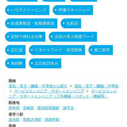
ハウスクリーニング
声優マネージャー
鉄道乗務員・船舶乗務員
化粧品
定時で帰れる仕事
注目の求人検索ワード
正社員
リモートワーク・在宅勤務
第二新卒
未経験
土日祝日休み
職種
電気・電子・機械・半導体から探す
>
電気・電子・機械・半導体
>
サービスエンジニア・サポートエンジニア
>
サービスエンジ
ニア・サポートエンジニア（工作機械・ロボット・機械系）
勤務地
熊本県
長崎県
菊池郡菊陽町
諫早市
最寄り駅
原水駅
肥後大津駅
西諫早駅
業種