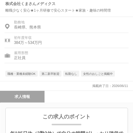
株式会社くまさんメディクス
離職少なく安心★1ヶ月研修で安心スタート★家族・趣味の時間増
勤務地
長崎県、熊本県
初年度年収
384万～534万円
雇用形態
正社員
職種・業種未経験OK
第二新卒歓迎
転勤なし
女性のおしごと掲載中
掲載終了日：2026/06/11
求人情報
この求人のポイント