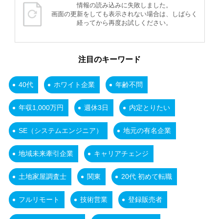
情報の読み込みに失敗しました。
画面の更新をしても表示されない場合は、しばらく
経ってから再度お試しください。
注目のキーワード
40代
ホワイト企業
年齢不問
年収1,000万円
週休3日
内定とりたい
SE（システムエンジニア）
地元の有名企業
地域未来牽引企業
キャリアチェンジ
土地家屋調査士
関東
20代 初めて転職
フルリモート
技術営業
登録販売者