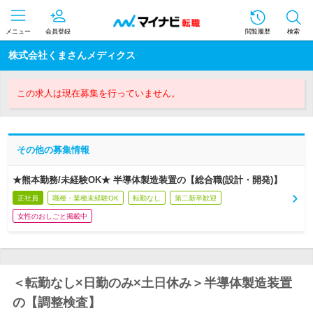
メニュー
会員登録
閲覧履歴
検索
株式会社くまさんメディクス
この求人は現在募集を行っていません。
その他の募集情報
★熊本勤務/未経験OK★ 半導体製造装置の【総合職(設計・開発)】
正社員
職種・業種未経験OK
転勤なし
第二新卒歓迎
女性のおしごと掲載中
＜転勤なし×日勤のみ×土日休み＞半導体製造装置
の【調整検査】