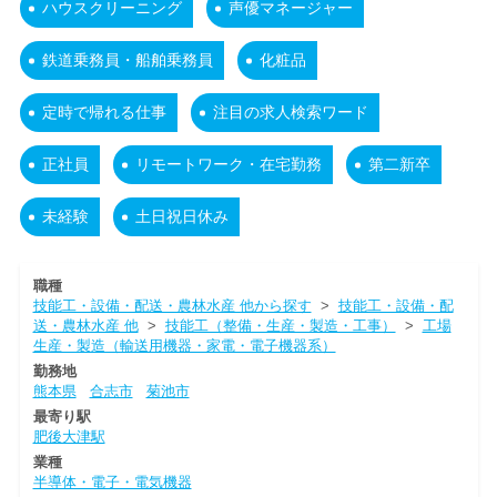
ハウスクリーニング
声優マネージャー
鉄道乗務員・船舶乗務員
化粧品
定時で帰れる仕事
注目の求人検索ワード
正社員
リモートワーク・在宅勤務
第二新卒
未経験
土日祝日休み
職種
技能工・設備・配送・農林水産 他から探す
>
技能工・設備・配
送・農林水産 他
>
技能工（整備・生産・製造・工事）
>
工場
生産・製造（輸送用機器・家電・電子機器系）
勤務地
熊本県
合志市
菊池市
最寄り駅
肥後大津駅
業種
半導体・電子・電気機器