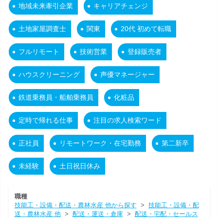
地域未来牽引企業
キャリアチェンジ
土地家屋調査士
関東
20代 初めて転職
フルリモート
技術営業
登録販売者
ハウスクリーニング
声優マネージャー
鉄道乗務員・船舶乗務員
化粧品
定時で帰れる仕事
注目の求人検索ワード
正社員
リモートワーク・在宅勤務
第二新卒
未経験
土日祝日休み
職種
技能工・設備・配送・農林水産 他から探す
>
技能工・設備・配
送・農林水産 他
>
配送・運送・倉庫
>
配送・宅配・セールス