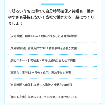
＼明るいうちに帰れて自分時間確保／待遇も、働き
やすさも妥協しない！当社で働き方を一緒につくり
ましょう
【安定基盤】創業136年！地域に根ざした老舗木材商社
【未経験歓迎】普通免許でOK！資格取得も会社が支援
【安心スタート】荷物量・車両は成長に合わせて調整
【高収入】賞与3.8ヶ月分＋住宅・家族手当も充実
【自分時間も確保】16時ごろ退社／残業月10h程度
【休日も充実】年休120日／土日祝休／有休平均13.1日