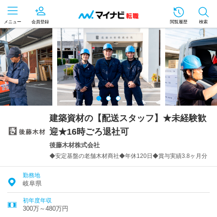
メニュー
会員登録
閲覧履歴
検索
建築資材の【配送スタッフ】★未経験歓
迎★16時ごろ退社可
後藤木材株式会社
◆安定基盤の老舗木材商社◆年休120日◆賞与実績3.8ヶ月分
勤務地
岐阜県
初年度年収
300万～480万円