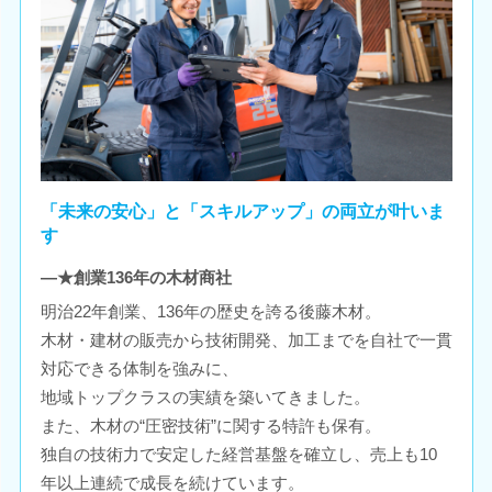
「未来の安心」と「スキルアップ」の両立が叶いま
す
―★創業136年の木材商社
明治22年創業、136年の歴史を誇る後藤木材。
木材・建材の販売から技術開発、加工までを自社で一貫
対応できる体制を強みに、
地域トップクラスの実績を築いてきました。
また、木材の“圧密技術”に関する特許も保有。
独自の技術力で安定した経営基盤を確立し、売上も10
年以上連続で成長を続けています。