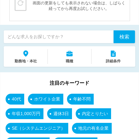
画面の更新をしても表示されない場合は、しばらく
経ってから再度お試しください。
検索
どんな求人をお探しですか？
勤務地・本社
職種
詳細条件
注目のキーワード
40代
ホワイト企業
年齢不問
年収1,000万円
週休3日
内定とりたい
SE（システムエンジニア）
地元の有名企業