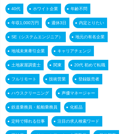
40代
ホワイト企業
年齢不問
年収1,000万円
週休3日
内定とりたい
SE（システムエンジニア）
地元の有名企業
地域未来牽引企業
キャリアチェンジ
土地家屋調査士
関東
20代 初めて転職
フルリモート
技術営業
登録販売者
ハウスクリーニング
声優マネージャー
鉄道乗務員・船舶乗務員
化粧品
定時で帰れる仕事
注目の求人検索ワード