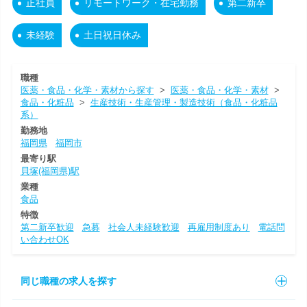
正社員
リモートワーク・在宅勤務
第二新卒
未経験
土日祝日休み
職種
医薬・食品・化学・素材から探す
>
医薬・食品・化学・素材
>
食品・化粧品
>
生産技術・生産管理・製造技術（食品・化粧品
系）
勤務地
福岡県
福岡市
最寄り駅
貝塚(福岡県)駅
業種
食品
特徴
第二新卒歓迎
急募
社会人未経験歓迎
再雇用制度あり
電話問
い合わせOK
同じ職種の求人を探す