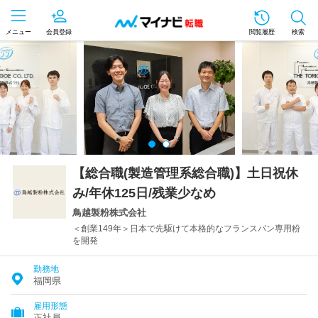
メニュー
会員登録
閲覧履歴
検索
【総合職(製造管理系総合職)】土日祝休
み/年休125日/残業少なめ
鳥越製粉株式会社
＜創業149年＞日本で先駆けて本格的なフランスパン専用粉
を開発
勤務地
福岡県
雇用形態
正社員