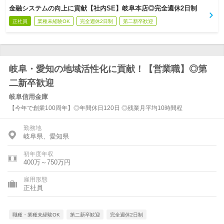
金融システムの向上に貢献【社内SE】岐阜本店◎完全週休2日制
正社員
業種未経験OK
完全週休2日制
第二新卒歓迎
岐阜・愛知の地域活性化に貢献！【営業職】◎第
二新卒歓迎
岐阜信用金庫
【今年で創業100周年】◎年間休日120日 ◎残業月平均10時間程
勤務地
岐阜県、愛知県
初年度年収
400万～750万円
雇用形態
正社員
職種・業種未経験OK
第二新卒歓迎
完全週休2日制