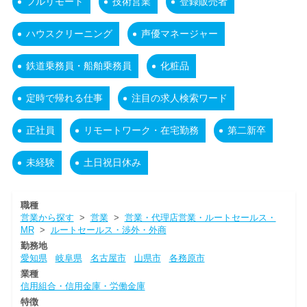
フルリモート
技術営業
登録販売者
ハウスクリーニング
声優マネージャー
鉄道乗務員・船舶乗務員
化粧品
定時で帰れる仕事
注目の求人検索ワード
正社員
リモートワーク・在宅勤務
第二新卒
未経験
土日祝日休み
職種
営業から探す
>
営業
>
営業・代理店営業・ルートセールス・
MR
>
ルートセールス・渉外・外商
勤務地
愛知県
岐阜県
名古屋市
山県市
各務原市
業種
信用組合・信用金庫・労働金庫
特徴