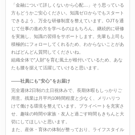
「金融について詳しくないから心配…」そう思っている
方もどうかご安心ください。知識ゼロからでもスタート
できるよう、万全な研修制度を整えています。OJTを通
じて仕事の進め方を学べるのはもちろん、継続的に研修
を実施し、知識の習得をサポートします。先輩も上司も
積極的にフォローしてくれるため、わからないことがあ
ればどんどん質問してくださいね。
組織全体で”人財”を育む風土が根付いているため、あな
たも腰を据えて活躍していけると思います。
――社員にも”安心”をお届け
完全週休2日制の土日祝休みで、長期休暇もしっかりご
用意。残業は月平均10時間程度と少なく、メリハリつ
けて働ける環境を整えています。プライベートを充実さ
せ、趣味の時間や家族・友人と過ごす時間もきちんと大
切にしてほしいと思います。
また、産休・育休の体制が整っており、ライフスタイル