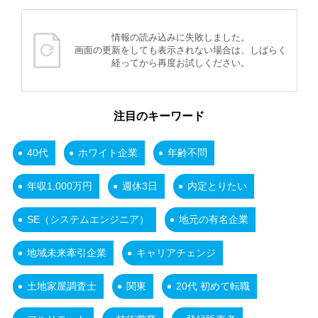
情報の読み込みに失敗しました。
画面の更新をしても表示されない場合は、しばらく
経ってから再度お試しください。
注目のキーワード
40代
ホワイト企業
年齢不問
年収1,000万円
週休3日
内定とりたい
SE（システムエンジニア）
地元の有名企業
地域未来牽引企業
キャリアチェンジ
土地家屋調査士
関東
20代 初めて転職