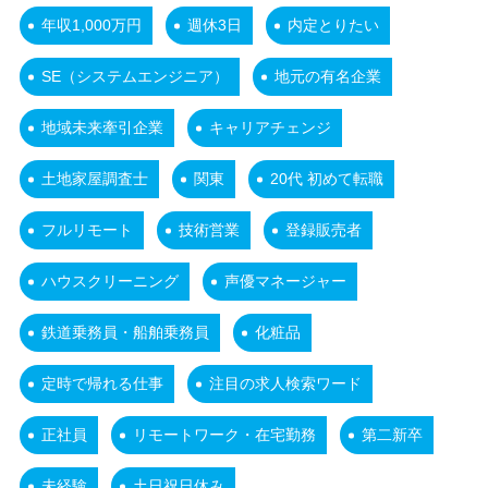
年収1,000万円
週休3日
内定とりたい
SE（システムエンジニア）
地元の有名企業
地域未来牽引企業
キャリアチェンジ
土地家屋調査士
関東
20代 初めて転職
フルリモート
技術営業
登録販売者
ハウスクリーニング
声優マネージャー
鉄道乗務員・船舶乗務員
化粧品
定時で帰れる仕事
注目の求人検索ワード
正社員
リモートワーク・在宅勤務
第二新卒
未経験
土日祝日休み