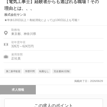
【電気工事士】経験者からも選ばれる職場！その
理由とは、、、
株式会社サンヨ
★年休120日以上！有給消化によっては130日以上も可能！
勤務地
東京都、神奈川県
初年度年収
326万～624万円
雇用形態
正社員
第二新卒歓迎
学歴不問
転勤なし
完全週休2日制
掲載終了日：2026/06/29
求人情報
この求人のポイント