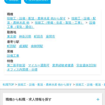
職種
技能工・設備・配送・農林水産 他から探す
>
技能工・設備・配
送・農林水産 他
>
技能工（整備・生産・製造・工事）
>
設備
工事（電気・通信）
勤務地
東京都
神奈川県
町田市
座間市
最寄り駅
町田駅
成瀬駅
南林間駅
業種
設備工事
特徴
第二新卒歓迎
マイカー通勤可
業界経験者優遇
完全週休2日制
オフィス内禁煙・分煙
転職TOP
技能工・設備・配送・農林水産 他から探す
技能工・設備・配送・
職種から転職・求人情報を探す