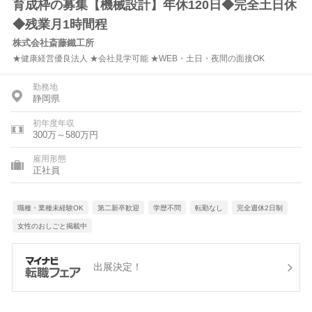
育成枠の募集【機械設計】年休120日◆完全土日休
◆残業月1時間程
株式会社斎藤鐵工所
★健康経営優良法人 ★会社見学可能 ★WEB・土日・夜間の面接OK
勤務地
静岡県
初年度年収
300万～580万円
雇用形態
正社員
職種・業種未経験OK
第二新卒歓迎
学歴不問
転勤なし
完全週休2日制
女性のおしごと掲載中
出展決定！