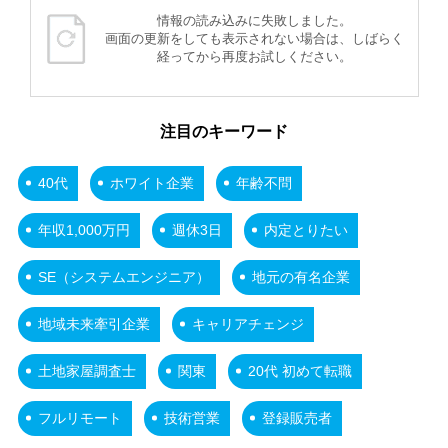
情報の読み込みに失敗しました。
画面の更新をしても表示されない場合は、しばらく
経ってから再度お試しください。
注目のキーワード
40代
ホワイト企業
年齢不問
年収1,000万円
週休3日
内定とりたい
SE（システムエンジニア）
地元の有名企業
地域未来牽引企業
キャリアチェンジ
土地家屋調査士
関東
20代 初めて転職
フルリモート
技術営業
登録販売者