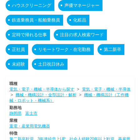
ハウスクリーニング
声優マネージャー
鉄道乗務員・船舶乗務員
化粧品
定時で帰れる仕事
注目の求人検索ワード
正社員
リモートワーク・在宅勤務
第二新卒
未経験
土日祝日休み
職種
電気・電子・機械・半導体から探す
>
電気・電子・機械・半導体
>
機械・機構設計・金型設計・解析
>
機械・機構設計（工作機
械・ロボット・機械系）
勤務地
静岡県
富士市
業種
重電・産業用電気機器
特徴
第二新卒歓迎
3年連続売上UP
社会人経験20年以上歓迎
再雇用