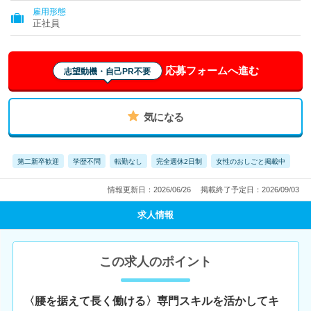
雇用形態
正社員
応募フォームへ進む
志望動機・自己PR不要
気になる
第二新卒歓迎
学歴不問
転勤なし
完全週休2日制
女性のおしごと掲載中
情報更新日：2026/06/26
掲載終了予定日：2026/09/03
求人情報
この求人のポイント
〈腰を据えて長く働ける〉専門スキルを活かしてキ