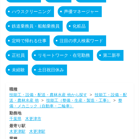
ハウスクリーニング
声優マネージャー
鉄道乗務員・船舶乗務員
化粧品
定時で帰れる仕事
注目の求人検索ワード
正社員
リモートワーク・在宅勤務
第二新卒
未経験
土日祝日休み
職種
技能工・設備・配送・農林水産 他から探す
>
技能工・設備・配
送・農林水産 他
>
技能工（整備・生産・製造・工事）
>
整
備・メカニック（自動車・二輪車）
勤務地
千葉県
木更津市
最寄り駅
木更津駅
木更津駅
業種