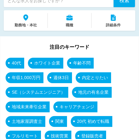
検索
どんな求人をお探しですか？
勤務地・本社
職種
詳細条件
注目のキーワード
40代
ホワイト企業
年齢不問
年収1,000万円
週休3日
内定とりたい
SE（システムエンジニア）
地元の有名企業
地域未来牽引企業
キャリアチェンジ
土地家屋調査士
関東
20代 初めて転職
フルリモート
技術営業
登録販売者