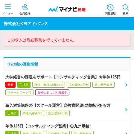
メニュー
会員登録
閲覧履歴
検索
株式会社KEIアドバンス
この求人は現在募集を行っていません。
その他の募集情報
大学経営の課題をサポート【コンサルティング営業】★年休125日
新着
正社員
職種・業種未経験OK
完全週休2日制
第二新卒歓迎
リモートワーク可
女性のおしごと掲載中
編入対策講座の【スクール運営】◎教育関連に情熱がある方
正社員
業種未経験OK
完全週休2日制
年休125日【コンサルティング営業】◎九州勤務
正社員
業種未経験OK
完全週休2日制
第二新卒歓迎