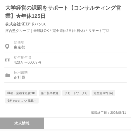
大学経営の課題をサポート【コンサルティング営
業】★年休125日
株式会社KEIアドバンス
河合塾グループ｜未経験OK＊完全週休2日(土日休)＊リモート可◎
勤務地
東京都
初年度年収
420万～600万円
雇用形態
正社員
職種・業種未経験OK
第二新卒歓迎
リモートワーク可
完全週休2日制
女性のおしごと掲載中
掲載終了日：2026/06/11
求人情報