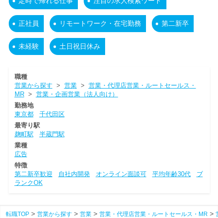
定時で帰れる仕事
注目の求人検索ワード
正社員
リモートワーク・在宅勤務
第二新卒
未経験
土日祝日休み
職種
営業から探す
>
営業
>
営業・代理店営業・ルートセールス・
MR
>
営業・企画営業（法人向け）
勤務地
東京都
千代田区
最寄り駅
麹町駅
半蔵門駅
業種
広告
特徴
第二新卒歓迎
自社内開発
オンライン面談可
平均年齢30代
ブ
ランクOK
転職TOP
営業から探す
営業
営業・代理店営業・ルートセールス・MR