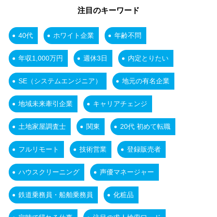
注目のキーワード
40代
ホワイト企業
年齢不問
年収1,000万円
週休3日
内定とりたい
SE（システムエンジニア）
地元の有名企業
地域未来牽引企業
キャリアチェンジ
土地家屋調査士
関東
20代 初めて転職
フルリモート
技術営業
登録販売者
ハウスクリーニング
声優マネージャー
鉄道乗務員・船舶乗務員
化粧品