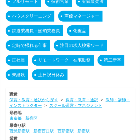
フルリモート
技術営業
登録販売者
ハウスクリーニング
声優マネージャー
鉄道乗務員・船舶乗務員
化粧品
定時で帰れる仕事
注目の求人検索ワード
正社員
リモートワーク・在宅勤務
第二新卒
未経験
土日祝日休み
職種
保育・教育・通訳から探す
>
保育・教育・通訳
>
教師・講師・
インストラクター
>
スクール運営・マネジメント
勤務地
東京都
新宿区
最寄り駅
西武新宿駅
新宿西口駅
西新宿駅
新宿駅
業種