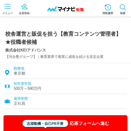
メニュー
会員登録
閲覧履歴
検索
校舎運営と販促を担う【教育コンテンツ管理者】
★役職者候補
株式会社KEIアドバンス
【河合塾グループ】｜教育業界で着実に成長を続ける安定企業
勤務地
東京都
初年度年収
500万～590万円
雇用形態
正社員
応募フォームへ進む
志望動機・自己PR不要