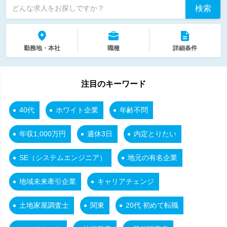
検索
どんな求人をお探しですか？
勤務地・本社
職種
詳細条件
注目のキーワード
40代
ホワイト企業
年齢不問
年収1,000万円
週休3日
内定とりたい
SE（システムエンジニア）
地元の有名企業
地域未来牽引企業
キャリアチェンジ
土地家屋調査士
関東
20代 初めて転職