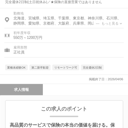
完全週休2日制(土日祝休み)／★保険の直接営業ではありません
勤務地
北海道、宮城県、埼玉県、千葉県、東京都、神奈川県、石川県、
静岡県、愛知県、京都府、大阪府、兵庫県、岡山県、福岡県、熊
もっと見る
本県、鹿児島県
初年度年収
550万～1200万円
雇用形態
正社員
業種未経験OK
第二新卒歓迎
リモートワーク可
完全週休2日制
掲載終了日：2026/04/06
求人情報
この求人のポイント
高品質のサービスで保険の本当の価値を届ける。保