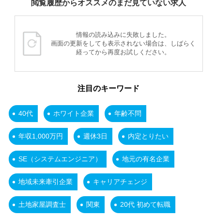
閲覧履歴からオススメのまだ見ていない求人
情報の読み込みに失敗しました。
画面の更新をしても表示されない場合は、しばらく
経ってから再度お試しください。
注目のキーワード
40代
ホワイト企業
年齢不問
年収1,000万円
週休3日
内定とりたい
SE（システムエンジニア）
地元の有名企業
地域未来牽引企業
キャリアチェンジ
土地家屋調査士
関東
20代 初めて転職