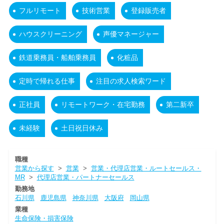
フルリモート
技術営業
登録販売者
ハウスクリーニング
声優マネージャー
鉄道乗務員・船舶乗務員
化粧品
定時で帰れる仕事
注目の求人検索ワード
正社員
リモートワーク・在宅勤務
第二新卒
未経験
土日祝日休み
職種
営業から探す
>
営業
>
営業・代理店営業・ルートセールス・
MR
>
代理店営業・パートナーセールス
勤務地
石川県
鹿児島県
神奈川県
大阪府
岡山県
業種
生命保険・損害保険