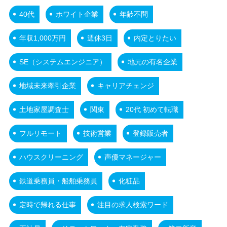
40代
ホワイト企業
年齢不問
年収1,000万円
週休3日
内定とりたい
SE（システムエンジニア）
地元の有名企業
地域未来牽引企業
キャリアチェンジ
土地家屋調査士
関東
20代 初めて転職
フルリモート
技術営業
登録販売者
ハウスクリーニング
声優マネージャー
鉄道乗務員・船舶乗務員
化粧品
定時で帰れる仕事
注目の求人検索ワード