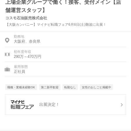
上場企業グループで働く！接客、受付メイン【店
舗運営スタッフ】
コスモ石油販売株式会社
【大阪カンパニー】マイナビ転職フェア6月6日(土)難波に出展！
勤務地
大阪府、奈良県
初年度年収
290万～470万円
雇用形態
正社員
職種・業種未経験OK
第二新卒歓迎
転勤なし
女性のおしごと掲載中
出展決定！