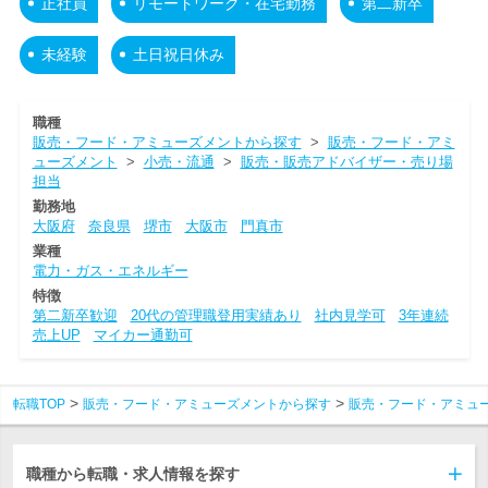
正社員
リモートワーク・在宅勤務
第二新卒
未経験
土日祝日休み
職種
販売・フード・アミューズメントから探す
>
販売・フード・アミ
ューズメント
>
小売・流通
>
販売・販売アドバイザー・売り場
担当
勤務地
大阪府
奈良県
堺市
大阪市
門真市
業種
電力・ガス・エネルギー
特徴
第二新卒歓迎
20代の管理職登用実績あり
社内見学可
3年連続
売上UP
マイカー通勤可
転職TOP
販売・フード・アミューズメントから探す
販売・フード・アミュ
職種から転職・求人情報を探す