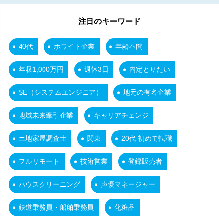
注目のキーワード
40代
ホワイト企業
年齢不問
年収1,000万円
週休3日
内定とりたい
SE（システムエンジニア）
地元の有名企業
地域未来牽引企業
キャリアチェンジ
土地家屋調査士
関東
20代 初めて転職
フルリモート
技術営業
登録販売者
ハウスクリーニング
声優マネージャー
鉄道乗務員・船舶乗務員
化粧品