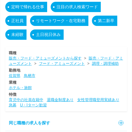
定時で帰れる仕事
注目の求人検索ワード
正社員
リモートワーク・在宅勤務
第二新卒
未経験
土日祝日休み
職種
販売・フード・アミューズメントから探す
>
販売・フード・アミ
ューズメント
>
フード・アミューズメント
>
調理・調理補助
勤務地
佐賀県
鳥栖市
業種
ホテル・旅館
特徴
育児中の社員在籍中
退職金制度あり
女性管理職登用実績あり
急募
U・Iターン歓迎
同じ職種の求人を探す