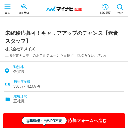
メニュー
会員登録
閲覧履歴
検索
未経験応募可！キャリアアップのチャンス【飲食
スタッフ】
株式会社アメイズ
上場企業★日本一のホテルチェーンを目指す『気取らないホテル』
勤務地
佐賀県
初年度年収
330万～420万円
雇用形態
正社員
応募フォームへ進む
志望動機・自己PR不要